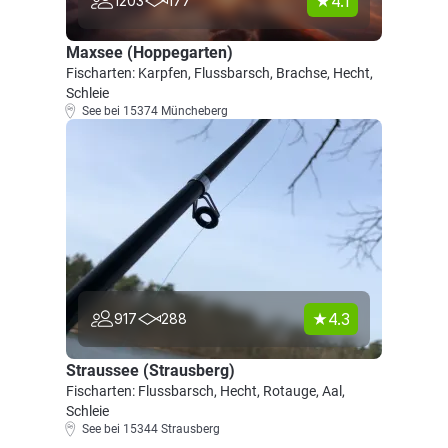
4.1
1203
177
Maxsee (Hoppegarten)
Fischarten: Karpfen, Flussbarsch, Brachse, Hecht,
Schleie
See bei 15374 Müncheberg
4.3
917
288
Straussee (Strausberg)
Fischarten: Flussbarsch, Hecht, Rotauge, Aal,
Schleie
See bei 15344 Strausberg