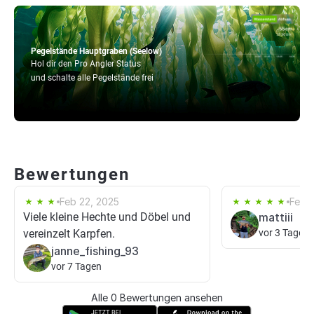
Pegelstände Hauptgraben (Seelow)
Hol dir den Pro Angler Status
und schalte alle Pegelstände frei
Bewertungen
Feb 22, 2025
Feb 1
Viele kleine Hechte und Döbel und
mattiii
vereinzelt Karpfen.
vor 3 Tagen
janne_fishing_93
vor 7 Tagen
Alle 0 Bewertungen ansehen