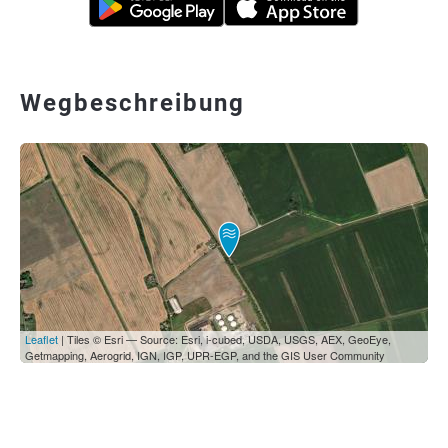
Wegbeschreibung
Leaflet
| Tiles © Esri — Source: Esri, i-cubed, USDA, USGS, AEX, GeoEye,
Getmapping, Aerogrid, IGN, IGP, UPR-EGP, and the GIS User Community