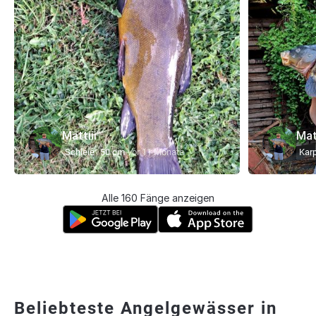
Mattiii
Matt
Schleie
50 cm
vor 11 Monate
Kar
Alle 160 Fänge anzeigen
Beliebteste Angelgewässer in