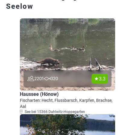
Seelow
3.3
2201
320
Haussee (Hönow)
Fischarten: Hecht, Flussbarsch, Karpfen, Brachse,
Aal
See bei 15366 Dahlwitz-Hoppegarten