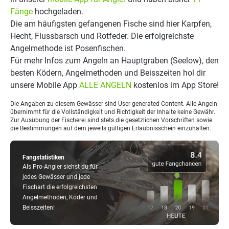
Fänge
hochgeladen.
Die am häufigsten gefangenen Fische sind hier Karpfen,
Hecht, Flussbarsch und Rotfeder. Die erfolgreichste
Angelmethode ist Posenfischen.
Für mehr Infos zum Angeln an Hauptgraben (Seelow), den
besten Ködern, Angelmethoden und Beisszeiten hol dir
unsere Mobile App
ALLE ANGELN
kostenlos im App Store!
Die Angaben zu diesem Gewässer sind User generated Content. Alle Angeln
übernimmt für die Vollständigkeit und Richtigkeit der Inhalte keine Gewähr.
Zur Ausübung der Fischerei sind stets die gesetzlichen Vorschriften sowie
die Bestimmungen auf dem jeweils gültigen Erlaubnisschein einzuhalten.
Fangstatistiken
Als Pro-Angler siehst du für
jedes Gewässer und jede
Fischart die erfolgreichsten
Angelmethoden, Köder und
Beisszeiten!