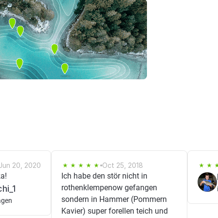
Jun 20, 2020
Oct 25, 2018
a!
Ich habe den stör nicht in
rothenklempenow gefangen
hi_1
sondern in Hammer (Pommern
agen
Kavier) super forellen teich und