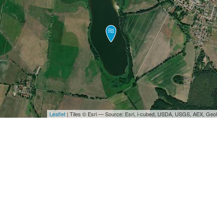
Leaflet
| Tiles © Esri — Source: Esri, i-cubed, USDA, USGS, AEX, Ge