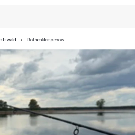
eifswald
Rothenklempenow