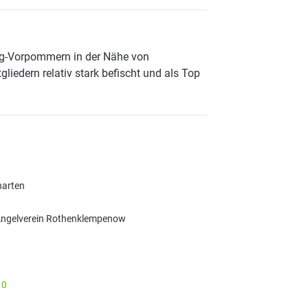
rg-Vorpommern in der Nähe von
liedern relativ stark befischt und als Top
harten
ngelverein Rothenklempenow
10