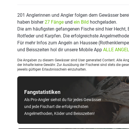
201 Anglerinnen und Angler folgen dem Gewässer berei
haben bisher
27 Fänge
und
ein Bild
hochgeladen.
Die am häufigsten gefangenen Fische sind hier Hecht, B
Rotfeder und Karpfen. Die erfolgreichste Angelmethode 
Für mehr Infos zum Angeln an Haussee (Rothenklempe
und Beisszeiten hol dir unsere Mobile App
ALLE ANGE
Die Angaben zu diesem Gewässer sind User generated Content. Alle Ange
der Inhalte keine Gewähr. Zur Ausübung der Fischerei sind stets die ge
jeweils gültigen Erlaubnisschein einzuhalten.
Fangstatistiken
Als Pro-Angler siehst du für jedes Gewässer
und jede Fischart die erfolgreichsten
Angelmethoden, Köder und Beisszeiten!