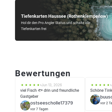
Tiefenkarten Haussee (Rothenklempenow)
Hol dir den Pro Angler Status und schalte alle
Tiefenkarten frei
Bewertungen
Jun 13, 2026
viel Fisch 🐟 drin und freundliche
Schöne Tink
Gastgeber
buusc
ostseescholle17379
vor 2 T
vor 7 Tagen