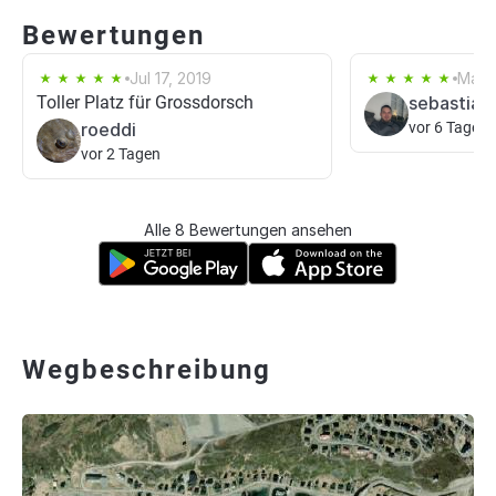
Bewertungen
Jul 17, 2019
May 
Toller Platz für Grossdorsch
sebastian 
roeddi
vor 6 Tagen
vor 2 Tagen
Alle 8 Bewertungen ansehen
Wegbeschreibung