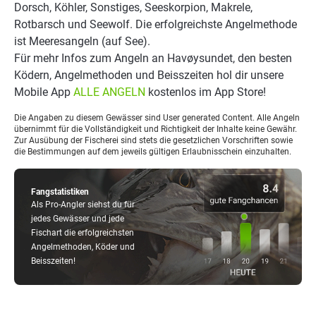
Dorsch, Köhler, Sonstiges, Seeskorpion, Makrele,
Rotbarsch und Seewolf. Die erfolgreichste Angelmethode
ist Meeresangeln (auf See).
Für mehr Infos zum Angeln an Havøysundet, den besten
Ködern, Angelmethoden und Beisszeiten hol dir unsere
Mobile App
ALLE ANGELN
kostenlos im App Store!
Die Angaben zu diesem Gewässer sind User generated Content. Alle Angeln
übernimmt für die Vollständigkeit und Richtigkeit der Inhalte keine Gewähr.
Zur Ausübung der Fischerei sind stets die gesetzlichen Vorschriften sowie
die Bestimmungen auf dem jeweils gültigen Erlaubnisschein einzuhalten.
Fangstatistiken
Als Pro-Angler siehst du für
jedes Gewässer und jede
Fischart die erfolgreichsten
Angelmethoden, Köder und
Beisszeiten!