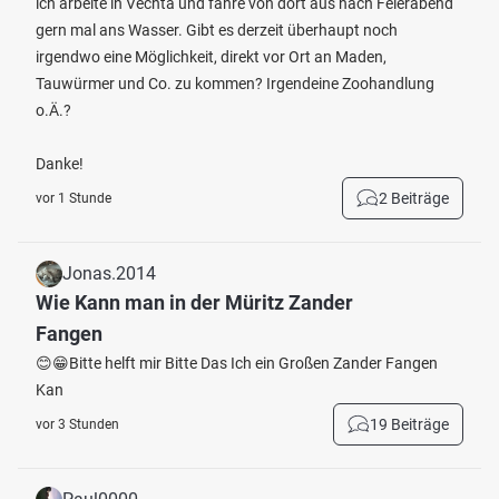
ich arbeite in Vechta und fahre von dort aus nach Feierabend
gern mal ans Wasser. Gibt es derzeit überhaupt noch
irgendwo eine Möglichkeit, direkt vor Ort an Maden,
Tauwürmer und Co. zu kommen? Irgendeine Zoohandlung
o.Ä.?
Danke!
2 Beiträge
vor 1 Stunde
Jonas.2014
Wie Kann man in der Müritz Zander
Fangen
😊😁Bitte helft mir Bitte Das Ich ein Großen Zander Fangen
Kan
19 Beiträge
vor 3 Stunden