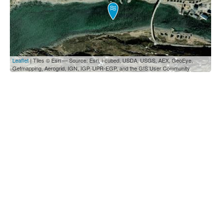
Leaflet
| Tiles © Esri — Source: Esri, i-cubed, USDA, USGS, AEX, GeoEye,
Getmapping, Aerogrid, IGN, IGP, UPR-EGP, and the GIS User Community