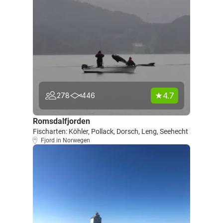
4.7
278
446
Romsdalfjorden
Fischarten: Köhler, Pollack, Dorsch, Leng, Seehecht
Fjord in Norwegen