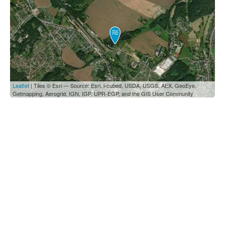
Leaflet
| Tiles © Esri — Source: Esri, i-cubed, USDA, USGS, AEX, GeoEye,
Getmapping, Aerogrid, IGN, IGP, UPR-EGP, and the GIS User Community