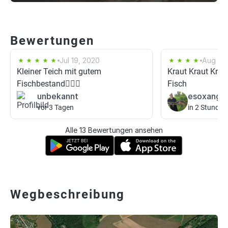
Bewertungen
Jul 19, 2020
Aug 7, 
Kleiner Teich mit gutem
Kraut Kraut Krau
Fischbestand👍🏼🎣
Fisch
unbekannt
esoxangu
vor 3 Tagen
in 2 Stunden
Alle 13 Bewertungen ansehen
Wegbeschreibung