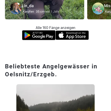
Lin_da
Mis
Karpfen
35 cm
vor 1 Jahr
Kar
Alle 160 Fänge anzeigen
Beliebteste Angelgewässer in
Oelsnitz/Erzgeb.