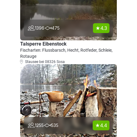
4.3
1396
475
Talsperre Eibenstock
Fischarten: Flussbarsch, Hecht, Rotfeder, Schleie,
Rotauge
Stausee bei 08326 Sosa
4.4
1255
535