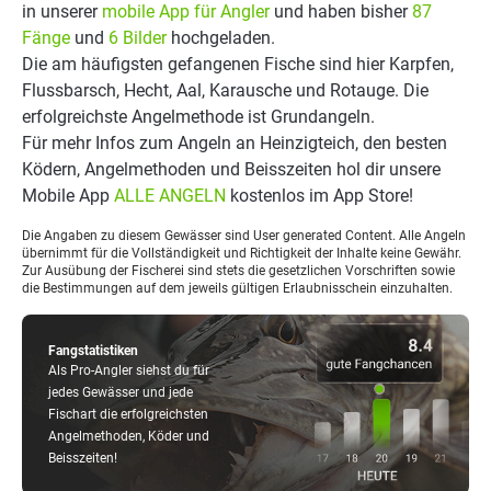
in unserer
mobile App für Angler
und haben bisher
87
Fänge
und
6 Bilder
hochgeladen.
Die am häufigsten gefangenen Fische sind hier Karpfen,
Flussbarsch, Hecht, Aal, Karausche und Rotauge. Die
erfolgreichste Angelmethode ist Grundangeln.
Für mehr Infos zum Angeln an Heinzigteich, den besten
Ködern, Angelmethoden und Beisszeiten hol dir unsere
Mobile App
ALLE ANGELN
kostenlos im App Store!
Die Angaben zu diesem Gewässer sind User generated Content. Alle Angeln
übernimmt für die Vollständigkeit und Richtigkeit der Inhalte keine Gewähr.
Zur Ausübung der Fischerei sind stets die gesetzlichen Vorschriften sowie
die Bestimmungen auf dem jeweils gültigen Erlaubnisschein einzuhalten.
Fangstatistiken
Als Pro-Angler siehst du für
jedes Gewässer und jede
Fischart die erfolgreichsten
Angelmethoden, Köder und
Beisszeiten!