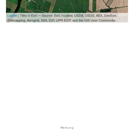
Leaflet
| Tiles © Esri — Source: Esri, i-cubed, USDA, USGS, AEX, GeoEye,
Getmapping, Aerogrid, IGN, IGP, UPR-EGP, and the GIS User Community
Werbung