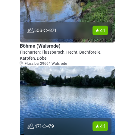
4.1
506
371
Böhme (Walsrode)
Fischarten: Flussbarsch, Hecht, Bachforelle,
Karpfen, Döbel
Fluss bei 29664 Walsrode
4.1
471
79