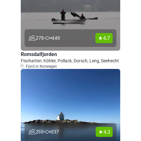
4.7
278
446
Romsdalfjorden
Fischarten: Köhler, Pollack, Dorsch, Leng, Seehecht
Fjord in Norwegen
4.3
259
237