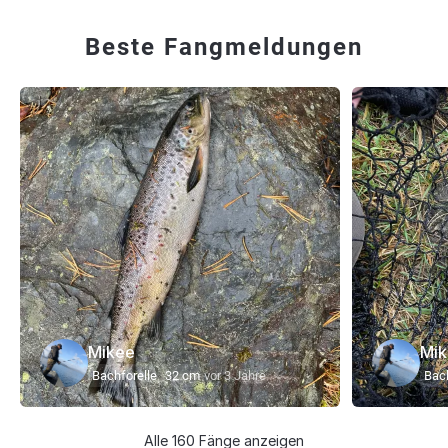
Beste Fangmeldungen
Mikee
Mi
Bachforelle
32 cm
vor 3 Jahre
Bach
Alle 160 Fänge anzeigen