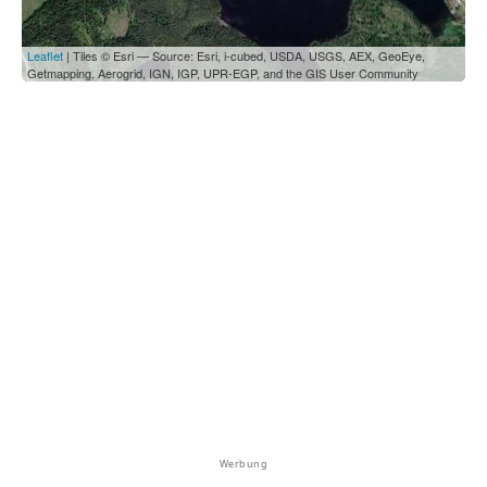
Leaflet
| Tiles © Esri — Source: Esri, i-cubed, USDA, USGS, AEX, GeoEye,
Getmapping, Aerogrid, IGN, IGP, UPR-EGP, and the GIS User Community
Werbung