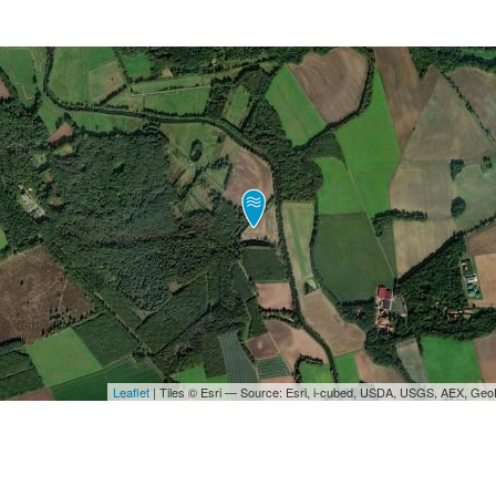
Leaflet
| Tiles © Esri — Source: Esri, i-cubed, USDA, USGS, AEX, Ge