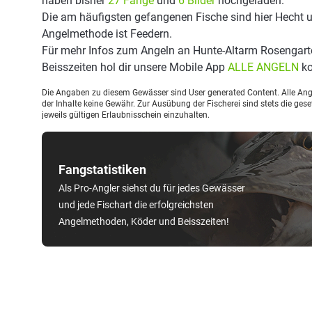
haben bisher
27 Fänge
und
6 Bilder
hochgeladen.
Die am häufigsten gefangenen Fische sind hier Hecht u
Angelmethode ist Feedern.
Für mehr Infos zum Angeln an Hunte-Altarm Rosengart
Beisszeiten hol dir unsere Mobile App
ALLE ANGELN
ko
Die Angaben zu diesem Gewässer sind User generated Content. Alle Ange
der Inhalte keine Gewähr. Zur Ausübung der Fischerei sind stets die ge
jeweils gültigen Erlaubnisschein einzuhalten.
Fangstatistiken
Als Pro-Angler siehst du für jedes Gewässer
und jede Fischart die erfolgreichsten
Angelmethoden, Köder und Beisszeiten!