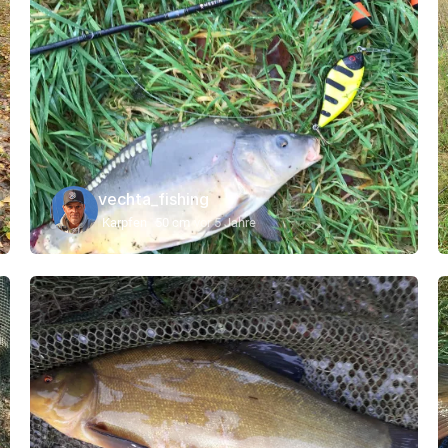
vechta_fishing
Karpfen
50 cm
vor 5 Jahre