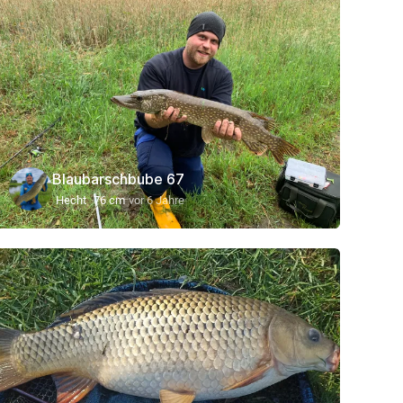
Blaubarschbube 67
Hecht
76 cm
vor 6 Jahre