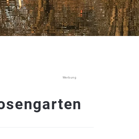
Werbung
osengarten