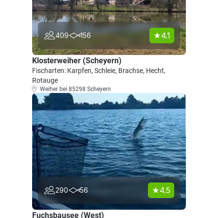
4.1
409
156
Klosterweiher (Scheyern)
Fischarten: Karpfen, Schleie, Brachse, Hecht,
Rotauge
Weiher bei 85298 Scheyern
4.5
290
56
Fuchsbausee (West)