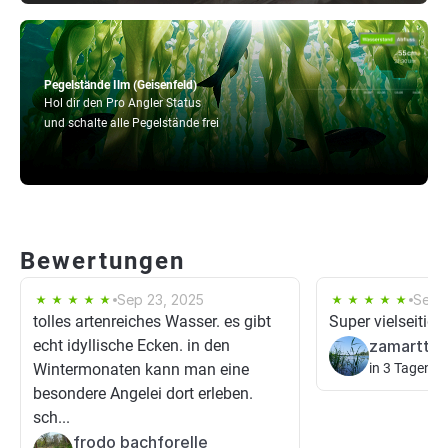
Pegelstände Ilm (Geisenfeld)
Hol dir den Pro Angler Status
und schalte alle Pegelstände frei
Bewertungen
Sep 23, 2025
Sep 
tolles artenreiches Wasser. es gibt
Super vielseitig!
echt idyllische Ecken. in den
zamartta
Wintermonaten kann man eine
in 3 Tagen
besondere Angelei dort erleben.
sch...
frodo bachforelle