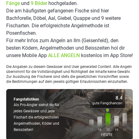
Fänge
und
9 Bilder
hochgeladen.
Die am häufigsten gefangenen Fische sind hier
Bachforelle, Döbel, Aal, Giebel, Quappe und 9 weitere
Fischarten. Die erfolgreichste Angelmethode ist
Posenfischen.
Für mehr Infos zum Angeln an Ilm (Geisenfeld), den
besten Ködern, Angelmethoden und Beisszeiten hol dir
unsere Mobile App
ALLE ANGELN
kostenlos im App Store!
Die Angaben zu diesem Gewässer sind User generated Content. Alle Angeln
übernimmt für die Vollständigkeit und Richtigkeit der Inhalte keine Gewähr.
Zur Ausübung der Fischerei sind stets die gesetzlichen Vorschriften sowie
die Bestimmungen auf dem jeweils gültigen Erlaubnisschein einzuhalten.
Fangstatistiken
Als Pro-Angler siehst du für
jedes Gewässer und jede
Fischart die erfolgreichsten
Angelmethoden, Köder und
Beisszeiten!