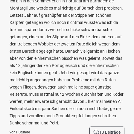
Ich bin in den Sommerferien in Portugal am Barragem de
Montargil und werde es mal richtig auf Barsch dort probieren.
Letztes Jahr auf grashüpfer an der Stippe nen schönen
Karpfen gefangen wo ich noch nichtmal wusste was ich da
tue und später dann zwei sehr schicke schwarzbarsche
gefangen, einen an der Stippe auf nen Fluke, den anderen auf
den treibenden Wobbler der zweiten Rute die ich wegen dem
ersten Barsch abgelegt hatte. Danach viel garnix an Fischen
aber von den einheimischen bisschen was gelernt, soweit das
als 13 jähriger der kein Portugiesisch und die einheimischen
kein Englisch können geht. Jetzt wie gesagt wird das ganze
mal richtig angegangen habe nur Probleme mit den Ruten
wegen Fliegen, deswegen auch mal eine super günstige
Reiserute, muss erstmal nur 2 Wochen durchhalten und Köder
werfen, mehr erwarte ich garnicht davon… hier mal meinen Ali
Einkaufskorb mit paar Sachen die ich noch nicht habe, gerne
Tipps und vorallem noch Produktempfehlungen schreiben.
Danke schonmal und Petri.
13 Beiträge
vor 1 Stunde