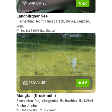
4.4
948
123
Langbürgner See
Fischarten: Hecht, Flussbarsch, Renke, Karpfen,
Wels
See bei 83093 Bad Endorf
4.6
850
451
Mangfall (Bruckmühl)
Fischarten: Regenbogenforelle, Bachforelle, Döbel,
Barbe, Äsche
Fluss bei 83052 Bruckmühl