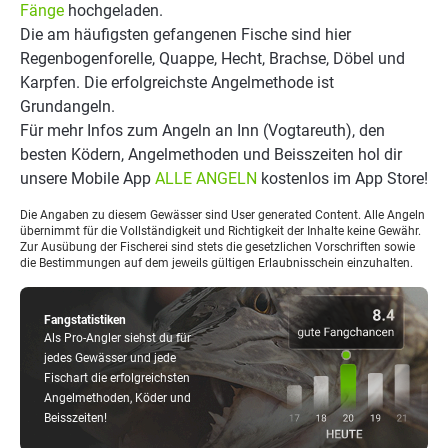
Fänge
hochgeladen.
Die am häufigsten gefangenen Fische sind hier
Regenbogenforelle, Quappe, Hecht, Brachse, Döbel und
Karpfen. Die erfolgreichste Angelmethode ist
Grundangeln.
Für mehr Infos zum Angeln an Inn (Vogtareuth), den
besten Ködern, Angelmethoden und Beisszeiten hol dir
unsere Mobile App
ALLE ANGELN
kostenlos im App Store!
Die Angaben zu diesem Gewässer sind User generated Content. Alle Angeln
übernimmt für die Vollständigkeit und Richtigkeit der Inhalte keine Gewähr.
Zur Ausübung der Fischerei sind stets die gesetzlichen Vorschriften sowie
die Bestimmungen auf dem jeweils gültigen Erlaubnisschein einzuhalten.
Fangstatistiken
Als Pro-Angler siehst du für
jedes Gewässer und jede
Fischart die erfolgreichsten
Angelmethoden, Köder und
Beisszeiten!