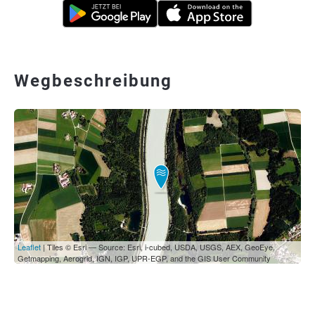
Wegbeschreibung
Leaflet
| Tiles © Esri — Source: Esri, i-cubed, USDA, USGS, AEX, GeoEye,
Getmapping, Aerogrid, IGN, IGP, UPR-EGP, and the GIS User Community