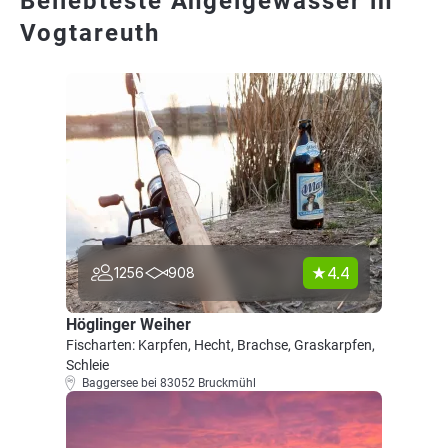
Beliebteste Angelgewässer in
Vogtareuth
4.4
1256
908
Höglinger Weiher
Fischarten: Karpfen, Hecht, Brachse, Graskarpfen,
Schleie
Baggersee bei 83052 Bruckmühl