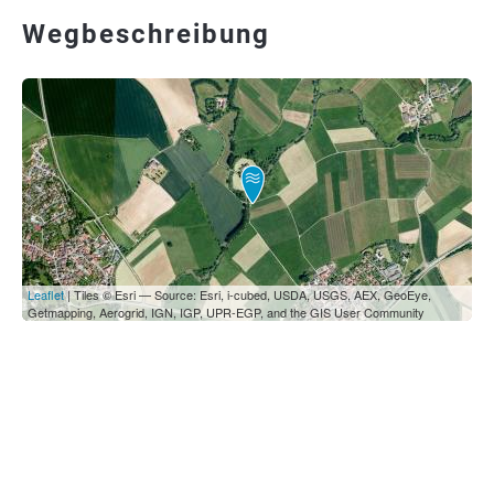
Wegbeschreibung
Leaflet
| Tiles © Esri — Source: Esri, i-cubed, USDA, USGS, AEX, GeoEye,
Getmapping, Aerogrid, IGN, IGP, UPR-EGP, and the GIS User Community