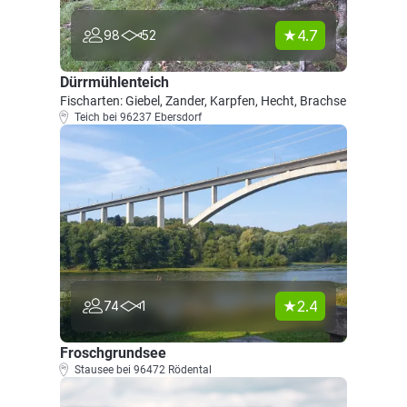
4.7
98
52
Dürrmühlenteich
Fischarten: Giebel, Zander, Karpfen, Hecht, Brachse
Teich bei 96237 Ebersdorf
2.4
74
1
Froschgrundsee
Stausee bei 96472 Rödental