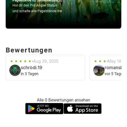
Pegelstände Itz (Untermerzbach)
Hol dir den Pro Angler Status
und schalte alle Pegelstände frei
Bewertungen
Aug 29, 2025
May 14, 2
schrödi.19
romansky
in 3 Tagen
vor 5 Tagen
Alle 0 Bewertungen ansehen