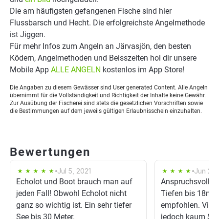
Die am häufigsten gefangenen Fische sind hier
Flussbarsch und Hecht. Die erfolgreichste Angelmethode
ist Jiggen.
Für mehr Infos zum Angeln an Järvasjön, den besten
Ködern, Angelmethoden und Beisszeiten hol dir unsere
Mobile App
ALLE ANGELN
kostenlos im App Store!
Die Angaben zu diesem Gewässer sind User generated Content. Alle Angeln
übernimmt für die Vollständigkeit und Richtigkeit der Inhalte keine Gewähr.
Zur Ausübung der Fischerei sind stets die gesetzlichen Vorschriften sowie
die Bestimmungen auf dem jeweils gültigen Erlaubnisschein einzuhalten.
Bewertungen
Jul 5, 2021
Jun 21,
Echolot und Boot brauch man auf
Anspruchsvolles
jeden Fall! Obwohl Echolot nicht
Tiefen bis 18m. 
ganz so wichtig ist. Ein sehr tiefer
empfohlen. Viele
See bis 30 Meter.
jedoch kaum Schi