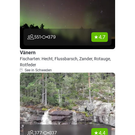
4.7
551
379
Vänern
Fischarten: Hecht, Flussbarsch, Zander, Rotauge,
Rotfeder
See in Schweden
4.4
377
337