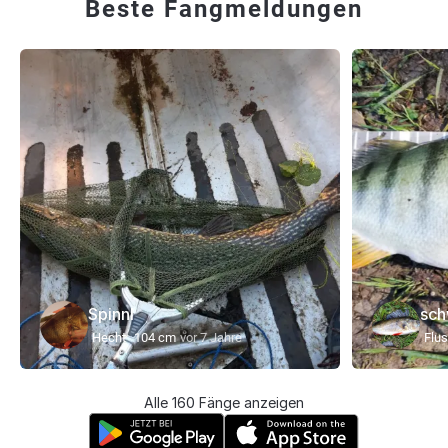
Beste Fangmeldungen
SpinnI
sch
Hecht
104 cm
vor 7 Jahre
Flu
Alle 160 Fänge anzeigen