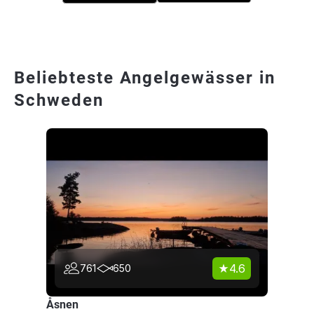
Beliebteste Angelgewässer in
Schweden
4.6
761
650
Åsnen