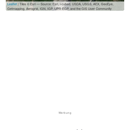
Leaflet
| Tiles © Esri — Source: Esri, i-cubed, USDA, USGS, AEX, GeoEye,
Getmapping, Aerogrid, IGN, IGP, UPR-EGP, and the GIS User Community
Werbung