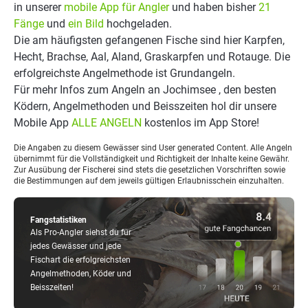
in unserer
mobile App für Angler
und haben bisher
21
Fänge
und
ein Bild
hochgeladen.
Die am häufigsten gefangenen Fische sind hier Karpfen,
Hecht, Brachse, Aal, Aland, Graskarpfen und Rotauge. Die
erfolgreichste Angelmethode ist Grundangeln.
Für mehr Infos zum Angeln an Jochimsee , den besten
Ködern, Angelmethoden und Beisszeiten hol dir unsere
Mobile App
ALLE ANGELN
kostenlos im App Store!
Die Angaben zu diesem Gewässer sind User generated Content. Alle Angeln
übernimmt für die Vollständigkeit und Richtigkeit der Inhalte keine Gewähr.
Zur Ausübung der Fischerei sind stets die gesetzlichen Vorschriften sowie
die Bestimmungen auf dem jeweils gültigen Erlaubnisschein einzuhalten.
Fangstatistiken
Als Pro-Angler siehst du für
jedes Gewässer und jede
Fischart die erfolgreichsten
Angelmethoden, Köder und
Beisszeiten!