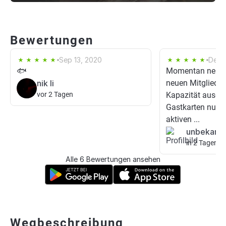
Bewertungen
Sep 13, 2020
Dec 1
🐟
Momentan nehme
nik li
neuen Mitglieder
vor 2 Tagen
Kapazität ausges
Gastkarten nur i
aktiven ...
unbekann
in 2 Tagen
Alle 6 Bewertungen ansehen
Wegbeschreibung