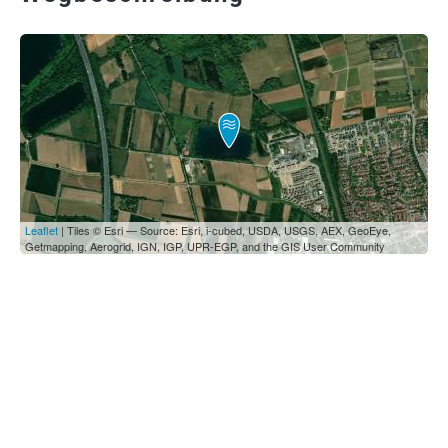
Leaflet
| Tiles © Esri — Source: Esri, i-cubed, USDA, USGS, AEX, GeoEye,
Getmapping, Aerogrid, IGN, IGP, UPR-EGP, and the GIS User Community