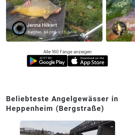
Jerina Hilkert
Ben
Karpfen
64 cm
vor 15 Jahre
Kar
Alle 160 Fänge anzeigen
Beliebteste Angelgewässer in
Heppenheim (Bergstraße)