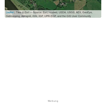
Leaflet
| Tiles © Esri — Source: Esri, i-cubed, USDA, USGS, AEX, GeoEye,
Getmapping, Aerogrid, IGN, IGP, UPR-EGP, and the GIS User Community
Werbung