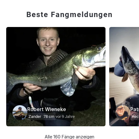
Beste Fangmeldungen
Robert Wieneke
Pat
Zander
78 cm
vor 9 Jahre
Hec
Alle 160 Fänge anzeigen