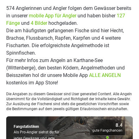
574 Anglerinnen und Angler folgen dem Gewässer bereits
in unserer
mobile App für Angler
und haben bisher
127
Fänge
und
4 Bilder
hochgeladen.
Die am häufigsten gefangenen Fische sind hier Hecht,
Brachse, Flussbarsch, Rapfen, Karpfen und 4 weitere
Fischarten. Die erfolgreichste Angelmethode ist
Spinnfischen.
Für mehr Infos zum Angeln an Karthane-See
(Wittenberge), den besten Ködern, Angelmethoden und
Beisszeiten hol dir unsere Mobile App
ALLE ANGELN
kostenlos im App Store!
Die Angaben zu diesem Gewässer sind User generated Content. Alle Angeln
übernimmt für die Vollständigkeit und Richtigkeit der Inhalte keine Gewähr.
Zur Ausübung der Fischerei sind stets die gesetzlichen Vorschriften sowie
die Bestimmungen auf dem jeweils gültigen Erlaubnisschein einzuhalten.
Fangstatistiken
Als Pro-Angler siehst du für
jedes Gewässer und jede