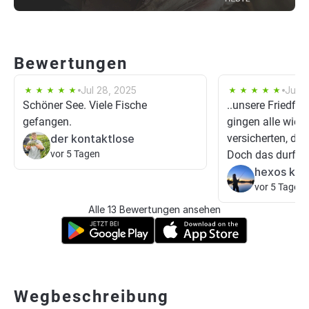
Bewertungen
Jul 28, 2025
Jul 2
Schöner See. Viele Fische
..unsere Friedfi
gefangen.
gingen alle wied
der kontaktlose
versicherten, das
vor 5 Tagen
Doch das durften 
hexos kat
vor 5 Tagen
Alle 13 Bewertungen ansehen
Wegbeschreibung