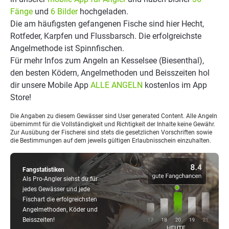
Fänge
und
6 Bilder
hochgeladen.
Die am häufigsten gefangenen Fische sind hier Hecht,
Rotfeder, Karpfen und Flussbarsch. Die erfolgreichste
Angelmethode ist Spinnfischen.
Für mehr Infos zum Angeln an Kesselsee (Biesenthal),
den besten Ködern, Angelmethoden und Beisszeiten hol
dir unsere Mobile App
ALLE ANGELN
kostenlos im App
Store!
Die Angaben zu diesem Gewässer sind User generated Content. Alle Angeln
übernimmt für die Vollständigkeit und Richtigkeit der Inhalte keine Gewähr.
Zur Ausübung der Fischerei sind stets die gesetzlichen Vorschriften sowie
die Bestimmungen auf dem jeweils gültigen Erlaubnisschein einzuhalten.
Fangstatistiken
Als Pro-Angler siehst du für
jedes Gewässer und jede
Fischart die erfolgreichsten
Angelmethoden, Köder und
Beisszeiten!