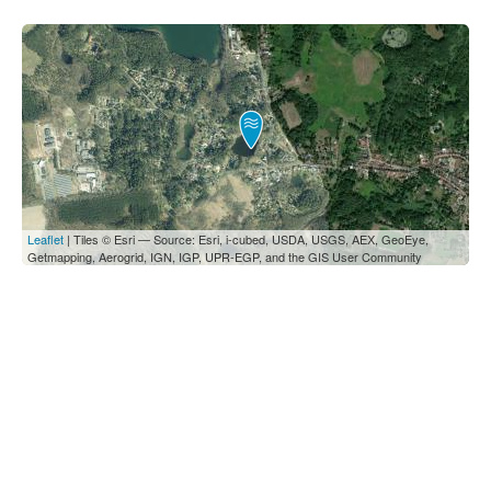
Leaflet
| Tiles © Esri — Source: Esri, i-cubed, USDA, USGS, AEX, GeoEye,
Getmapping, Aerogrid, IGN, IGP, UPR-EGP, and the GIS User Community