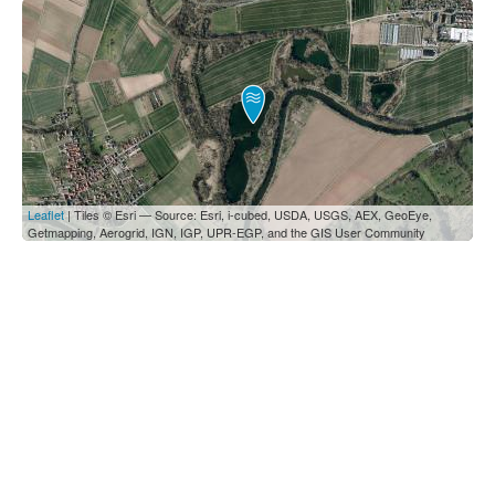
Leaflet
| Tiles © Esri — Source: Esri, i-cubed, USDA, USGS, AEX, GeoEye,
Getmapping, Aerogrid, IGN, IGP, UPR-EGP, and the GIS User Community