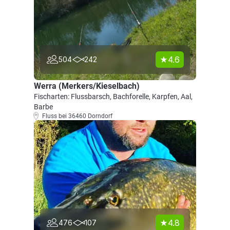
4.6
504
242
Werra (Merkers/Kieselbach)
Fischarten: Flussbarsch, Bachforelle, Karpfen, Aal,
Barbe
Fluss bei 36460 Dorndorf
4.8
476
107