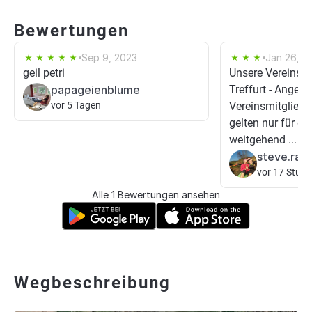
Bewertungen
Sep 9, 2023
Jan 26, 2
geil petri
Unsere Vereinsg
papageienblume
Treffurt - Angeln 
vor 5 Tagen
Vereinsmitgliede
gelten nur für die
weitgehend ...
steve.ra
vor 17 Stun
Alle 1 Bewertungen ansehen
Wegbeschreibung