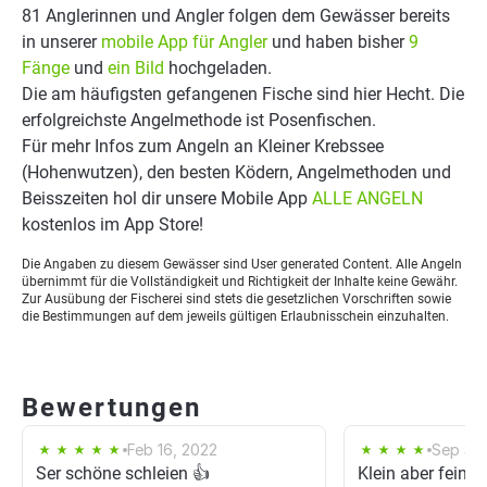
81 Anglerinnen und Angler folgen dem Gewässer bereits
in unserer
mobile App für Angler
und haben bisher
9
Fänge
und
ein Bild
hochgeladen.
Die am häufigsten gefangenen Fische sind hier Hecht. Die
erfolgreichste Angelmethode ist Posenfischen.
Für mehr Infos zum Angeln an Kleiner Krebssee
(Hohenwutzen), den besten Ködern, Angelmethoden und
Beisszeiten hol dir unsere Mobile App
ALLE ANGELN
kostenlos im App Store!
Die Angaben zu diesem Gewässer sind User generated Content. Alle Angeln
übernimmt für die Vollständigkeit und Richtigkeit der Inhalte keine Gewähr.
Zur Ausübung der Fischerei sind stets die gesetzlichen Vorschriften sowie
die Bestimmungen auf dem jeweils gültigen Erlaubnisschein einzuhalten.
Bewertungen
Feb 16, 2022
Sep 30,
Ser schöne schleien 👍
Klein aber fein 