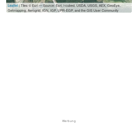
Leaflet
| Tiles © Esri — Source: Esri, i-cubed, USDA, USGS, AEX, GeoEye,
Getmapping, Aerogrid, IGN, IGP, UPR-EGP, and the GIS User Community
Werbung