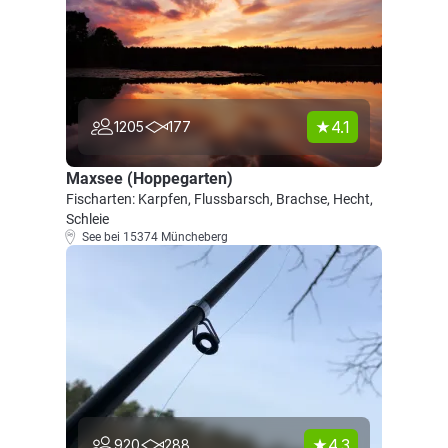
4.1
1205
177
Maxsee (Hoppegarten)
Fischarten: Karpfen, Flussbarsch, Brachse, Hecht,
Schleie
See bei 15374 Müncheberg
4.3
920
288