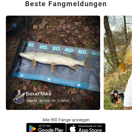
Beste Fangmeldungen
Boxer Mike
Den
Hecht
60 cm
vor 2 Jahre
Hec
Alle 160 Fänge anzeigen