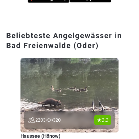
Beliebteste Angelgewässer in
Bad Freienwalde (Oder)
3.3
2203
320
Haussee (Hönow)