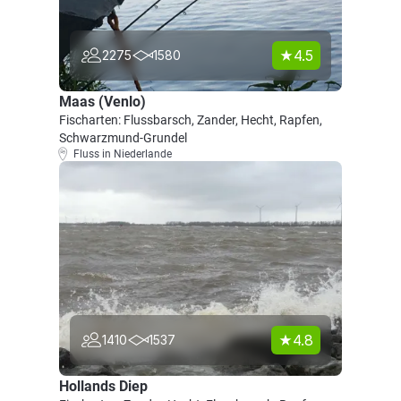
4.5
2275
1580
Maas (Venlo)
Fischarten: Flussbarsch, Zander, Hecht, Rapfen,
Schwarzmund-Grundel
Fluss in Niederlande
4.8
1410
1537
Hollands Diep