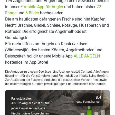
194 Anglerinnen und Angler folgen dem Gewässer bereits
in unserer
mobile App für Angler
und haben bisher
72
Fänge
und
6 Bilder
hochgeladen.
Die am häufigsten gefangenen Fische sind hier Karpfen,
Hecht, Brachse, Giebel, Schleie, Rotauge, Flussbarsch und
Rotfeder. Die erfolgreichste Angelmethode ist
Grundangeln.
Für mehr Infos zum Angeln an Klosterveldsee
(Winterswijk), den besten Ködern, Angelmethoden und
Beisszeiten hol dir unsere Mobile App
ALLE ANGELN
kostenlos im App Store!
Die Angaben zu diesem Gewässer sind User generated Content. Alle Angeln
übernimmt für die Vollständigkeit und Richtigkeit der Inhalte keine Gewähr.
Zur Ausübung der Fischerei sind stets die gesetzlichen Vorschriften sowie
die Bestimmungen auf dem jeweils gültigen Erlaubnisschein einzuhalten.
Fangstatistiken
Als Pro-Angler siehst du für
jedes Gewässer und jede
Fischart die erfolgreichsten