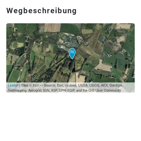
Wegbeschreibung
Leaflet
| Tiles © Esri — Source: Esri, i-cubed, USDA, USGS, AEX, GeoEye,
Getmapping, Aerogrid, IGN, IGP, UPR-EGP, and the GIS User Community