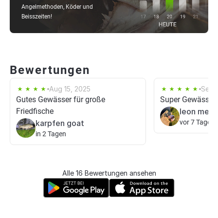
Angelmethoden, Köder und
Beisszeiten!
Bewertungen
Aug 15, 2025
Sep 
Gutes Gewässer für große
Super Gewässer
Friedfische
leon meli
karpfen goat
vor 7 Tagen
in 2 Tagen
Alle 16 Bewertungen ansehen