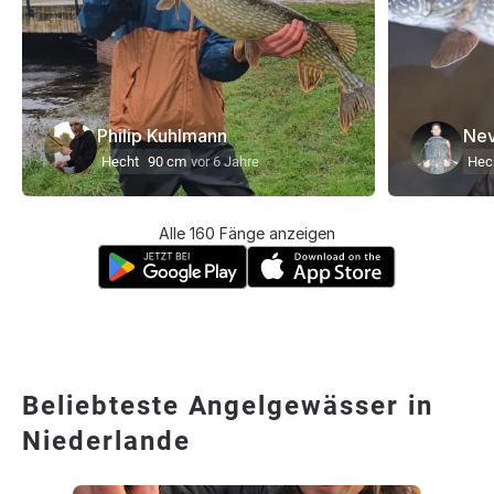
Philip Kuhlmann
Nev
Hecht
90 cm
vor 6 Jahre
Hec
Alle 160 Fänge anzeigen
Beliebteste Angelgewässer in
Niederlande