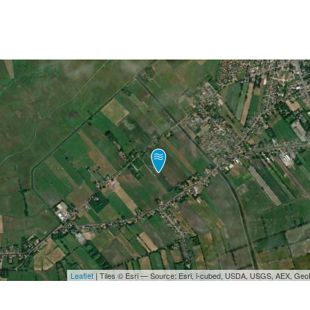
Leaflet
| Tiles © Esri — Source: Esri, i-cubed, USDA, USGS, AEX, Ge