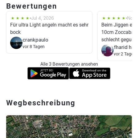
Bewertungen
Jul 4, 2026
Nov 
Für ultra Light angeln macht es sehr
Beim Jiggen erwi
bock
10cm Zoccabait..
crankpaulo
schlecht geguckt
vor 8 Tagen
fharid hus
vor 2 Tagen
Alle 3 Bewertungen ansehen
Wegbeschreibung