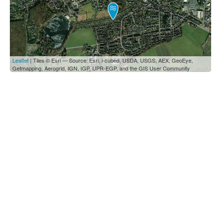
Leaflet
| Tiles © Esri — Source: Esri, i-cubed, USDA, USGS, AEX, GeoEye,
Getmapping, Aerogrid, IGN, IGP, UPR-EGP, and the GIS User Community