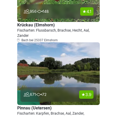
4.1
956
148
Krückau (Elmshorn)
Fischarten: Flussbarsch, Brachse, Hecht, Aal,
Zander
Bach bei 25337 Elmshorn
3.9
671
72
Pinnau (Uetersen)
Fischarten: Karpfen, Brachse, Aal, Zander,