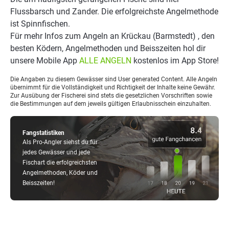
Flussbarsch und Zander. Die erfolgreichste Angelmethode
ist Spinnfischen.
Für mehr Infos zum Angeln an Krückau (Barmstedt) , den
besten Ködern, Angelmethoden und Beisszeiten hol dir
unsere Mobile App
ALLE ANGELN
kostenlos im App Store!
Die Angaben zu diesem Gewässer sind User generated Content. Alle Angeln
übernimmt für die Vollständigkeit und Richtigkeit der Inhalte keine Gewähr.
Zur Ausübung der Fischerei sind stets die gesetzlichen Vorschriften sowie
die Bestimmungen auf dem jeweils gültigen Erlaubnisschein einzuhalten.
Fangstatistiken
Als Pro-Angler siehst du für
jedes Gewässer und jede
Fischart die erfolgreichsten
Angelmethoden, Köder und
Beisszeiten!