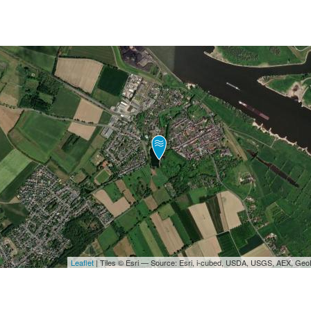
Leaflet
| Tiles © Esri — Source: Esri, i-cubed, USDA, USGS, AEX, Ge