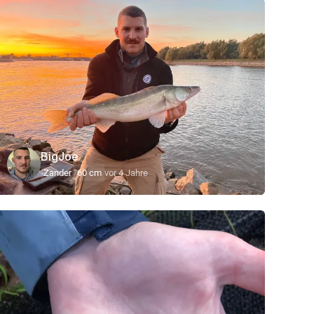
BigJoe
Zander
60 cm
vor 4 Jahre