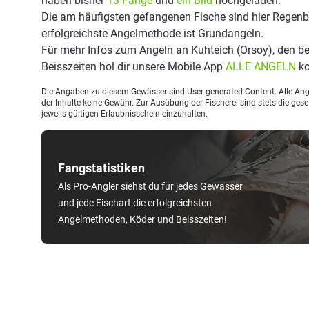
haben bisher
13 Fänge
und
ein Bild
hochgeladen.
Die am häufigsten gefangenen Fische sind hier Regenb
erfolgreichste Angelmethode ist Grundangeln.
Für mehr Infos zum Angeln an Kuhteich (Orsoy), den 
Beisszeiten hol dir unsere Mobile App
ALLE ANGELN
ko
Die Angaben zu diesem Gewässer sind User generated Content. Alle Ange
der Inhalte keine Gewähr. Zur Ausübung der Fischerei sind stets die ge
jeweils gültigen Erlaubnisschein einzuhalten.
Fangstatistiken
Als Pro-Angler siehst du für jedes Gewässer
und jede Fischart die erfolgreichsten
Angelmethoden, Köder und Beisszeiten!