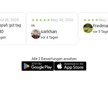
Jul 25, 2024
May 30, 2022
May 
spaß gut tag
ок
fredma
10
sarkhan
vor 5 Tag
agen
vor 4 Tagen
Alle 2 Bewertungen ansehen