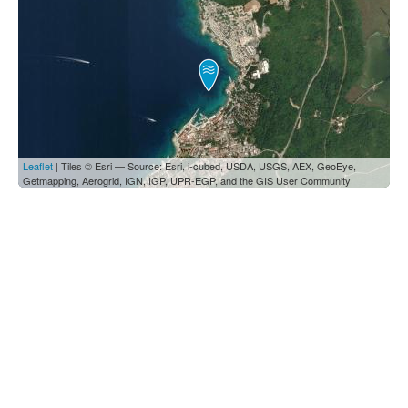
Leaflet
| Tiles © Esri — Source: Esri, i-cubed, USDA, USGS, AEX, GeoEye,
Getmapping, Aerogrid, IGN, IGP, UPR-EGP, and the GIS User Community