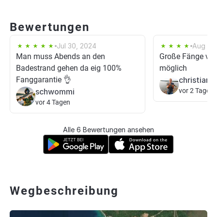
Bewertungen
Jul 30, 2024
Aug 21,
Man muss Abends an den
Große Fänge vo
Badestrand gehen da eig 100%
möglich
Fanggarantie 👌
christian4
schwommi
vor 2 Tagen
vor 4 Tagen
Alle 6 Bewertungen ansehen
Wegbeschreibung