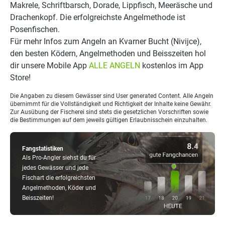
Makrele, Schriftbarsch, Dorade, Lippfisch, Meeräsche und
Drachenkopf. Die erfolgreichste Angelmethode ist
Posenfischen.
Für mehr Infos zum Angeln an Kvarner Bucht (Nivijce),
den besten Ködern, Angelmethoden und Beisszeiten hol
dir unsere Mobile App
ALLE ANGELN
kostenlos im App
Store!
Die Angaben zu diesem Gewässer sind User generated Content. Alle Angeln
übernimmt für die Vollständigkeit und Richtigkeit der Inhalte keine Gewähr.
Zur Ausübung der Fischerei sind stets die gesetzlichen Vorschriften sowie
die Bestimmungen auf dem jeweils gültigen Erlaubnisschein einzuhalten.
Fangstatistiken
Als Pro-Angler siehst du für
jedes Gewässer und jede
Fischart die erfolgreichsten
Angelmethoden, Köder und
Beisszeiten!