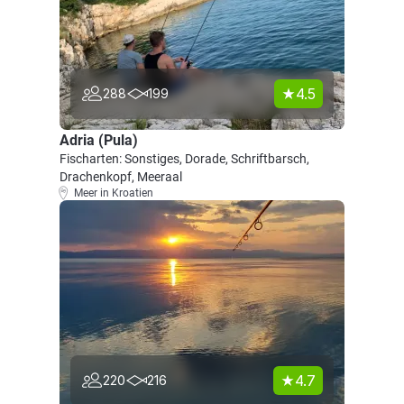
4.5
288
199
Adria (Pula)
Fischarten: Sonstiges, Dorade, Schriftbarsch,
Drachenkopf, Meeraal
Meer in Kroatien
4.7
220
216