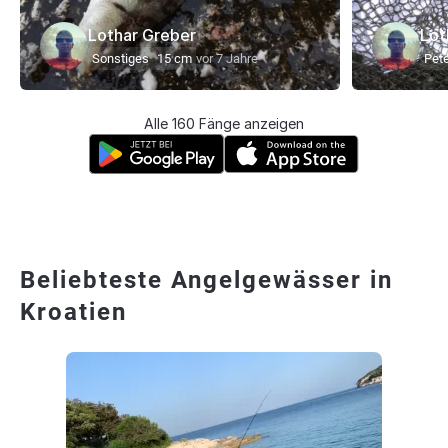
Lothar Greber
Lot
Sonstiges
15 cm
vor 7 Jahre
Pet
Alle 160 Fänge anzeigen
Beliebteste Angelgewässer in
Kroatien