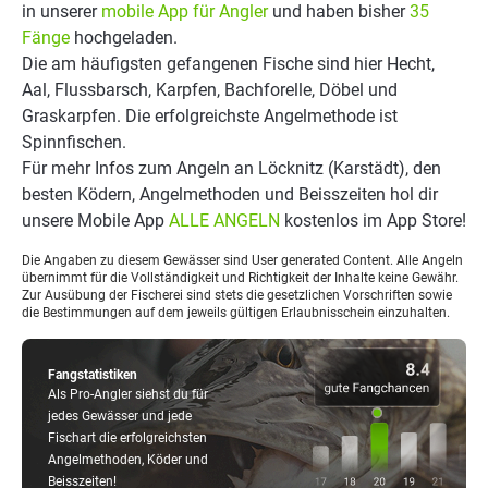
in unserer
mobile App für Angler
und haben bisher
35
Fänge
hochgeladen.
Die am häufigsten gefangenen Fische sind hier Hecht,
Aal, Flussbarsch, Karpfen, Bachforelle, Döbel und
Graskarpfen. Die erfolgreichste Angelmethode ist
Spinnfischen.
Für mehr Infos zum Angeln an Löcknitz (Karstädt), den
besten Ködern, Angelmethoden und Beisszeiten hol dir
unsere Mobile App
ALLE ANGELN
kostenlos im App Store!
Die Angaben zu diesem Gewässer sind User generated Content. Alle Angeln
übernimmt für die Vollständigkeit und Richtigkeit der Inhalte keine Gewähr.
Zur Ausübung der Fischerei sind stets die gesetzlichen Vorschriften sowie
die Bestimmungen auf dem jeweils gültigen Erlaubnisschein einzuhalten.
Fangstatistiken
Als Pro-Angler siehst du für
jedes Gewässer und jede
Fischart die erfolgreichsten
Angelmethoden, Köder und
Beisszeiten!