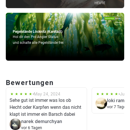
Pegelstände Löcknitz (Karstädt)
Hol dir den Pro Angler Status
und schalte alle Pegelstände frei
Bewertungen
May 24, 2024
Jul 3
Sehe gut ist immer was los ob
loki rami
Hecht oder Karpfen wenn das nicht
vor 7 Tagen
klapt ist immer ein Barsch dabei
narek demurchyan
vor 6 Tagen