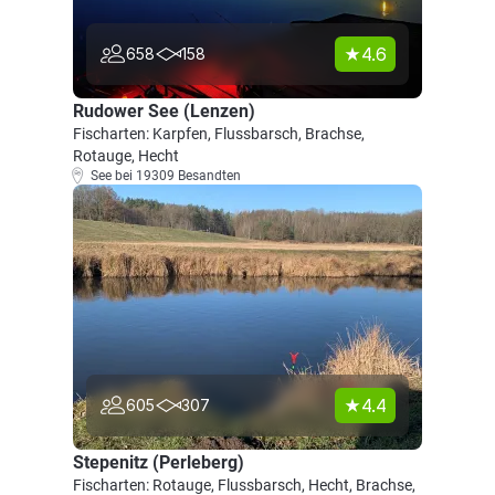
4.6
658
158
Rudower See (Lenzen)
Fischarten: Karpfen, Flussbarsch, Brachse,
Rotauge, Hecht
See bei 19309 Besandten
4.4
605
307
Stepenitz (Perleberg)
Fischarten: Rotauge, Flussbarsch, Hecht, Brachse,