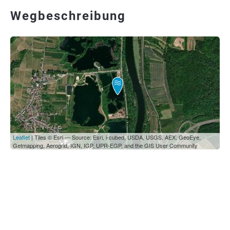
Wegbeschreibung
Leaflet
| Tiles © Esri — Source: Esri, i-cubed, USDA, USGS, AEX, GeoEye,
Getmapping, Aerogrid, IGN, IGP, UPR-EGP, and the GIS User Community