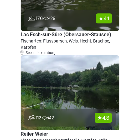
4.1
176
29
Lac Esch-sur-Sûre (Obersauer-Stausee)
Fischarten: Flussbarsch, Wels, Hecht, Brachse,
Karpfen
See in Luxemburg
4.8
112
42
Reiler Weier