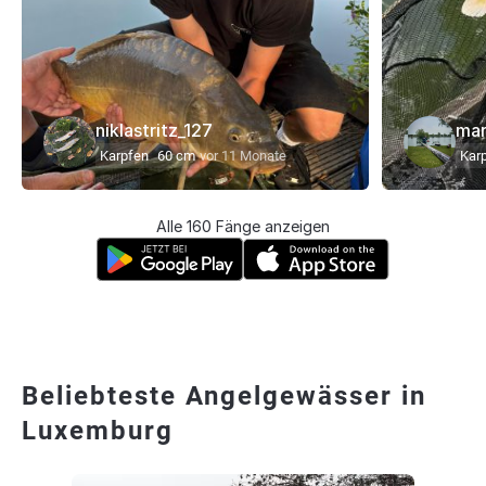
niklastritz_127
mar
Karpfen
60 cm
vor 11 Monate
Kar
Alle 160 Fänge anzeigen
Beliebteste Angelgewässer in
Luxemburg