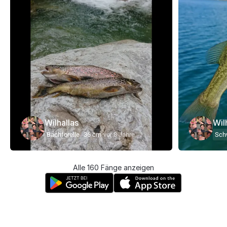
Wilhallas
Wil
Bachforelle
36 cm
vor 8 Jahre
Sch
Alle 160 Fänge anzeigen