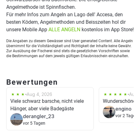
Angelmethode ist Spinnfischen.
Für mehr Infos zum Angeln an Lago dell' Accesa, den
besten Ködern, Angelmethoden und Beisszeiten hol dir
unsere Mobile App
ALLE ANGELN
kostenlos im App Store!
Die Angaben zu diesem Gewässer sind User generated Content. Alle Angeln
übernimmt für die Vollständigkeit und Richtigkeit der Inhalte keine Gewähr.
Zur Ausübung der Fischerei sind stets die gesetzlichen Vorschriften sowie
die Bestimmungen auf dem jeweils gültigen Erlaubnisschein einzuhalten.
Bewertungen
Aug 4, 2026
Aug 
Viele schwarz barsche, nicht viele
Wunderschöner 
Hänger, aber viele Badegäste
engino
derangler_23
vor 2 Tagen
vor 5 Tagen