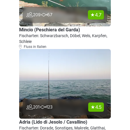
4.7
209
57
Mincio (Peschiera del Garda)
Fischarten: Schwarzbarsch, Döbel, Wels, Karpfen,
Schleie
Fluss in Italien
4.5
201
123
Adria (Lido di Jesolo / Cavallino)
Fischarten: Dorade, Sonstiges, Makrele, Glatthai,