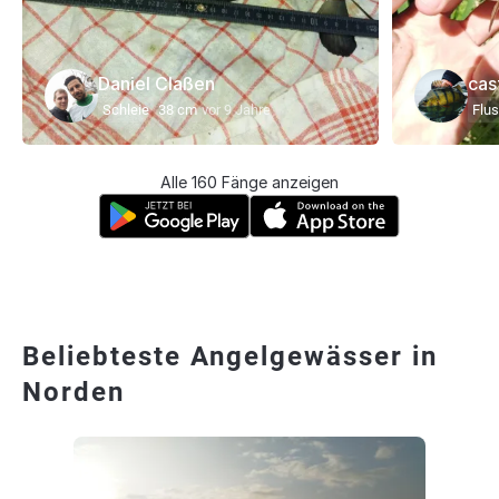
Daniel Claßen
cas
Schleie
38 cm
vor 9 Jahre
Flu
Alle 160 Fänge anzeigen
Beliebteste Angelgewässer in
Norden