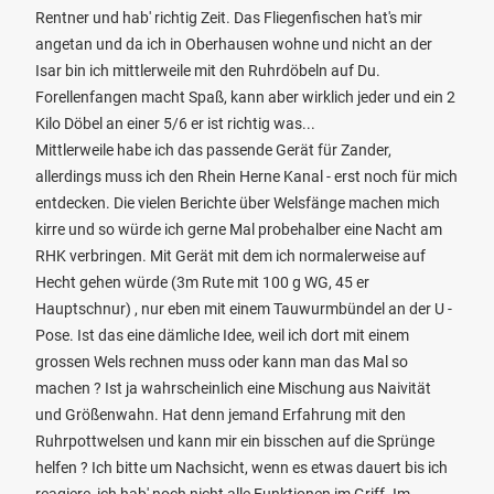
Rentner und hab' richtig Zeit. Das Fliegenfischen hat's mir
angetan und da ich in Oberhausen wohne und nicht an der
Isar bin ich mittlerweile mit den Ruhrdöbeln auf Du.
Forellenfangen macht Spaß, kann aber wirklich jeder und ein 2
Kilo Döbel an einer 5/6 er ist richtig was...
Mittlerweile habe ich das passende Gerät für Zander,
allerdings muss ich den Rhein Herne Kanal - erst noch für mich
entdecken. Die vielen Berichte über Welsfänge machen mich
kirre und so würde ich gerne Mal probehalber eine Nacht am
RHK verbringen. Mit Gerät mit dem ich normalerweise auf
Hecht gehen würde (3m Rute mit 100 g WG, 45 er
Hauptschnur) , nur eben mit einem Tauwurmbündel an der U -
Pose. Ist das eine dämliche Idee, weil ich dort mit einem
grossen Wels rechnen muss oder kann man das Mal so
machen ? Ist ja wahrscheinlich eine Mischung aus Naivität
und Größenwahn. Hat denn jemand Erfahrung mit den
Ruhrpottwelsen und kann mir ein bisschen auf die Sprünge
helfen ? Ich bitte um Nachsicht, wenn es etwas dauert bis ich