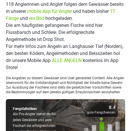
118 Anglerinnen und Angler folgen dem Gewässer bereits
in unserer
mobile App für Angler
und haben bisher
17
Fänge
und
ein Bild
hochgeladen.
Die am häufigsten gefangenen Fische sind hier
Flussbarsch und Schleie. Die erfolgreichste
Angelmethode ist Drop Shot.
Für mehr Infos zum Angeln an Langhauser Tief (Norden),
den besten Ködern, Angelmethoden und Beisszeiten hol
dir unsere Mobile App
ALLE ANGELN
kostenlos im App
Store!
Die Angaben zu diesem Gewässer sind User generated Content. Alle Angeln
übernimmt für die Vollständigkeit und Richtigkeit der Inhalte keine Gewähr.
Zur Ausübung der Fischerei sind stets die gesetzlichen Vorschriften sowie
die Bestimmungen auf dem jeweils gültigen Erlaubnisschein einzuhalten.
Fangstatistiken
Als Pro-Angler siehst du für
jedes Gewässer und jede
Fischart die erfolgreichsten