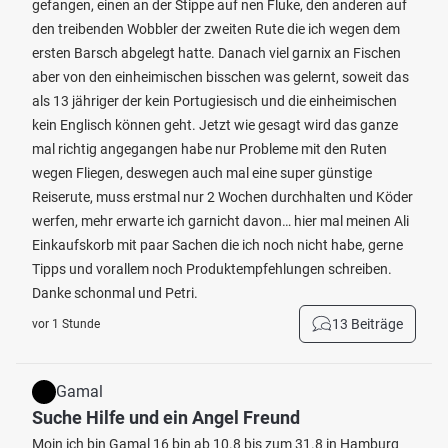
gefangen, einen an der Stippe auf nen Fluke, den anderen auf
den treibenden Wobbler der zweiten Rute die ich wegen dem
ersten Barsch abgelegt hatte. Danach viel garnix an Fischen
aber von den einheimischen bisschen was gelernt, soweit das
als 13 jähriger der kein Portugiesisch und die einheimischen
kein Englisch können geht. Jetzt wie gesagt wird das ganze
mal richtig angegangen habe nur Probleme mit den Ruten
wegen Fliegen, deswegen auch mal eine super günstige
Reiserute, muss erstmal nur 2 Wochen durchhalten und Köder
werfen, mehr erwarte ich garnicht davon… hier mal meinen Ali
Einkaufskorb mit paar Sachen die ich noch nicht habe, gerne
Tipps und vorallem noch Produktempfehlungen schreiben.
Danke schonmal und Petri.
13 Beiträge
vor 1 Stunde
Gamal
Suche Hilfe und ein Angel Freund
Moin ich bin Gamal 16 bin ab 10.8 bis zum 31.8 in Hamburg