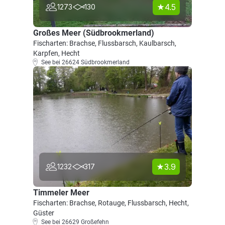
4.5
1273
130
Großes Meer (Südbrookmerland)
Fischarten: Brachse, Flussbarsch, Kaulbarsch,
Karpfen, Hecht
See bei 26624 Südbrookmerland
3.9
1232
317
Timmeler Meer
Fischarten: Brachse, Rotauge, Flussbarsch, Hecht,
Güster
See bei 26629 Großefehn