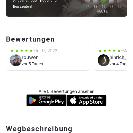
Angelmethoden, Köder und
Beisszeiten!
Bewertungen
Jul 17, 2022
May 1
rouwen
hinrich_f
vor 5 Tagen
vor 4 Tagen
Alle 0 Bewertungen ansehen
Wegbeschreibung