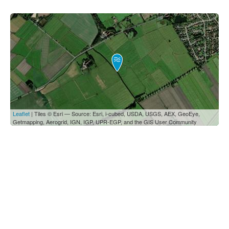
Leaflet
| Tiles © Esri — Source: Esri, i-cubed, USDA, USGS, AEX, GeoEye,
Getmapping, Aerogrid, IGN, IGP, UPR-EGP, and the GIS User Community