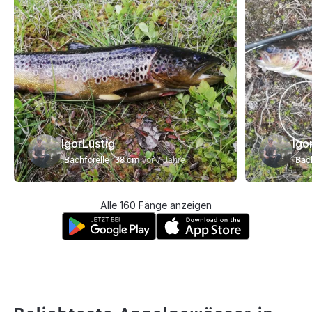
IgorLustig
Igo
Bachforelle
38 cm
vor 7 Jahre
Bach
Alle 160 Fänge anzeigen