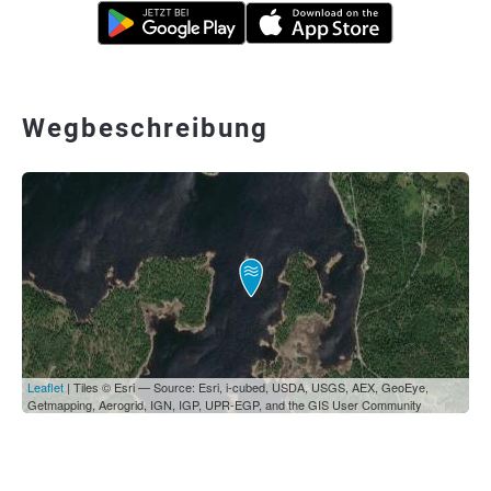
Wegbeschreibung
Leaflet
| Tiles © Esri — Source: Esri, i-cubed, USDA, USGS, AEX, GeoEye,
Getmapping, Aerogrid, IGN, IGP, UPR-EGP, and the GIS User Community