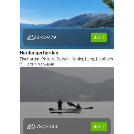
4.7
361
479
Hardangerfjorden
Fischarten: Pollack, Dorsch, Köhler, Leng, Lippfisch
Fjord in Norwegen
4.7
278
446