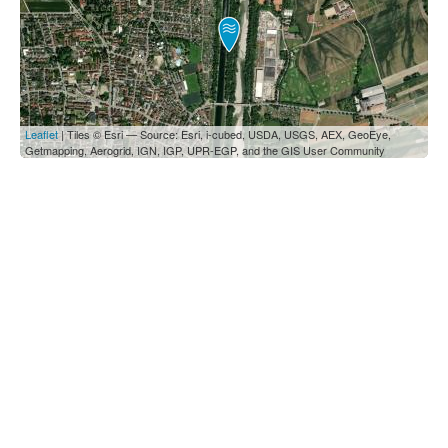
Leaflet
| Tiles © Esri — Source: Esri, i-cubed, USDA, USGS, AEX, GeoEye,
Getmapping, Aerogrid, IGN, IGP, UPR-EGP, and the GIS User Community