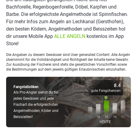
Bachforelle, Regenbogenforelle, Döbel, Karpfen und
Barbe. Die erfolgreichste Angelmethode ist Spinnfischen.
Für mehr Infos zum Angeln an Lechkanal (Gersthofen),
den besten Ködern, Angelmethoden und Beisszeiten hol
dir unsere Mobile App
ALLE ANGELN
kostenlos im App
Store!
Die Angaben zu diesem Gewässer sind User generated Content. Alle Angeln
übernimmt für die Vollständigkeit und Richtigkeit der Inhalte keine Gewähr.
Zur Ausübung der Fischerei sind stets die gesetzlichen Vorschriften sowie
die Bestimmungen auf dem jeweils gültigen Erlaubnisschein einzuhalten.
Fangstatistiken
Als Pro-Angler siehst du für
jedes Gewässer und jede
Fischart die erfolgreichsten
Angelmethoden, Köder und
Beisszeiten!