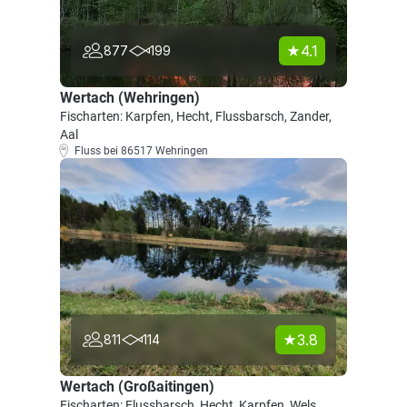
4.1
877
199
Wertach (Wehringen)
Fischarten: Karpfen, Hecht, Flussbarsch, Zander,
Aal
Fluss bei 86517 Wehringen
3.8
811
114
Wertach (Großaitingen)
Fischarten: Flussbarsch, Hecht, Karpfen, Wels,