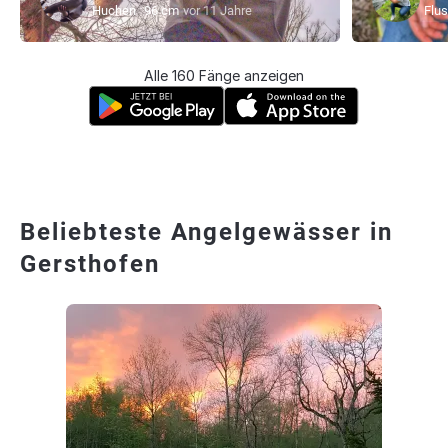
Huchen
96 cm
vor 11 Jahre
Flu
Alle 160 Fänge anzeigen
Beliebteste Angelgewässer in
Gersthofen