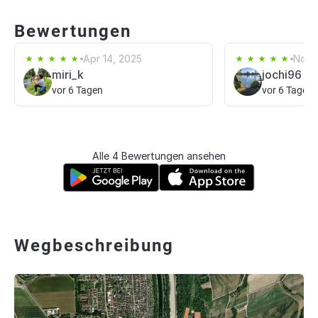
Bewertungen
Apr 14, 2025
Nov 
miri_k
jochi96
vor 6 Tagen
vor 6 Tagen
Alle 4 Bewertungen ansehen
Wegbeschreibung