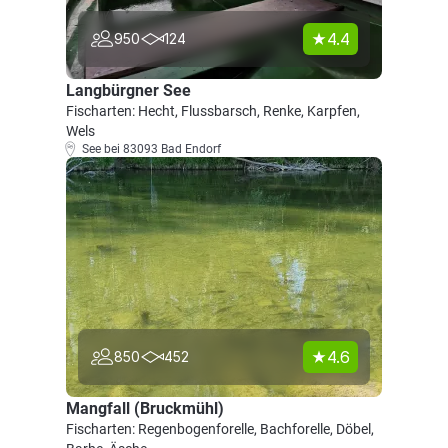
4.4
950
124
Langbürgner See
Fischarten: Hecht, Flussbarsch, Renke, Karpfen,
Wels
See bei 83093 Bad Endorf
4.6
850
452
Mangfall (Bruckmühl)
Fischarten: Regenbogenforelle, Bachforelle, Döbel,