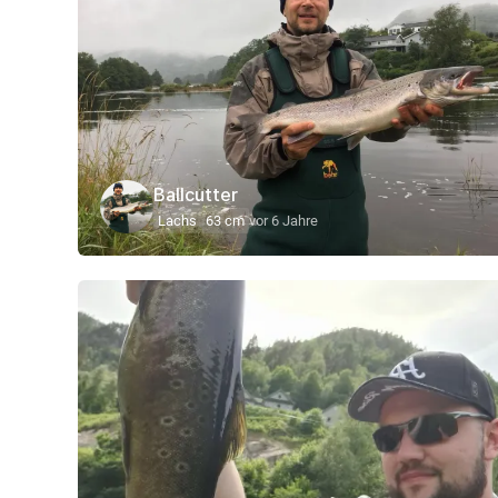
Ballcutter
Lachs
63 cm
vor 6 Jahre