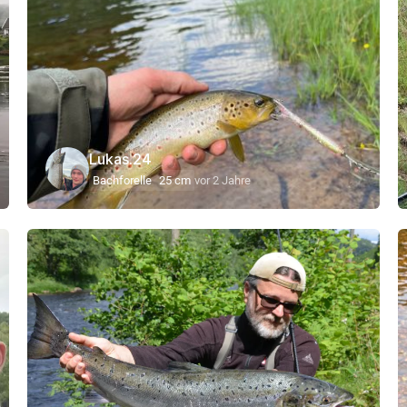
Lukas.24
Bachforelle
25 cm
vor 2 Jahre