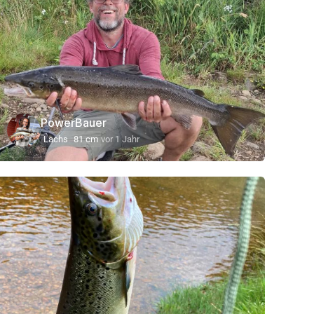
PowerBauer
Lachs
81 cm
vor 1 Jahr