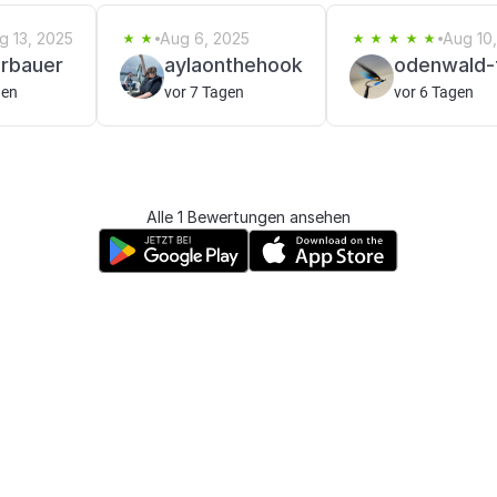
g 13, 2025
Aug 6, 2025
Aug 10
rbauer
aylaonthehook
odenwald-f
gen
vor 7 Tagen
vor 6 Tagen
Alle 1 Bewertungen ansehen