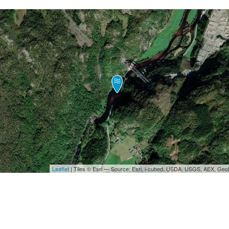
Leaflet
| Tiles © Esri — Source: Esri, i-cubed, USDA, USGS, AEX, Ge