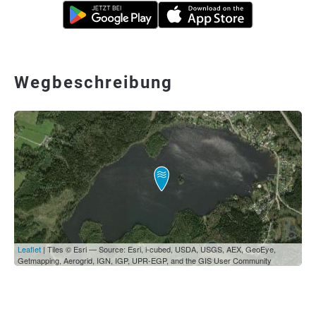
Wegbeschreibung
Leaflet
| Tiles © Esri — Source: Esri, i-cubed, USDA, USGS, AEX, GeoEye,
Getmapping, Aerogrid, IGN, IGP, UPR-EGP, and the GIS User Community