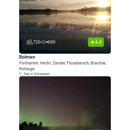
4.4
720
690
Bolmen
Fischarten: Hecht, Zander, Flussbarsch, Brachse,
Rotauge
See in Schweden