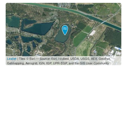
Leaflet
| Tiles © Esri — Source: Esri, i-cubed, USDA, USGS, AEX, GeoEye,
Getmapping, Aerogrid, IGN, IGP, UPR-EGP, and the GIS User Community