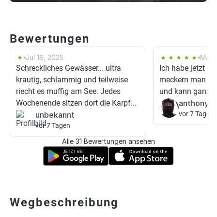
Bewertungen
Jul 16, 2025
May 
Schreckliches Gewässer... ultra
Ich habe jetzt ni
krautig, schlammig und teilweise
meckern man hat
riecht es muffig am See. Jedes
und kann ganz in
Wochenende sitzen dort die Karpf...
anthony 0
unbekannt
vor 7 Tagen
vor 7 Tagen
Alle 31 Bewertungen ansehen
Wegbeschreibung