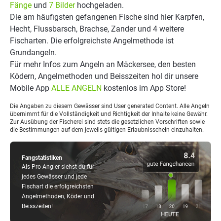
Fänge
und
7 Bilder
hochgeladen.
Die am häufigsten gefangenen Fische sind hier Karpfen,
Hecht, Flussbarsch, Brachse, Zander und 4 weitere
Fischarten. Die erfolgreichste Angelmethode ist
Grundangeln.
Für mehr Infos zum Angeln an Mäckersee, den besten
Ködern, Angelmethoden und Beisszeiten hol dir unsere
Mobile App
ALLE ANGELN
kostenlos im App Store!
Die Angaben zu diesem Gewässer sind User generated Content. Alle Angeln
übernimmt für die Vollständigkeit und Richtigkeit der Inhalte keine Gewähr.
Zur Ausübung der Fischerei sind stets die gesetzlichen Vorschriften sowie
die Bestimmungen auf dem jeweils gültigen Erlaubnisschein einzuhalten.
Fangstatistiken
Als Pro-Angler siehst du für
jedes Gewässer und jede
Fischart die erfolgreichsten
Angelmethoden, Köder und
Beisszeiten!