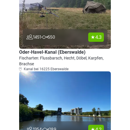
4.3
1451
550
Oder-Havel-Kanal (Eberswalde)
Fischarten: Flussbarsch, Hecht, Döbel, Karpfen,
Brachse
Kanal bei 16225 Eberswalde
4.2
1354
289