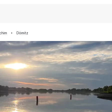
rchim
Dömitz