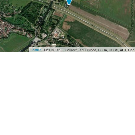
Leaflet
| Tiles © Esri — Source: Esri, i-cubed, USDA, USGS, AEX, Ge