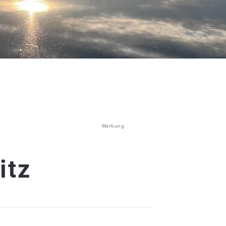
Werbung
itz