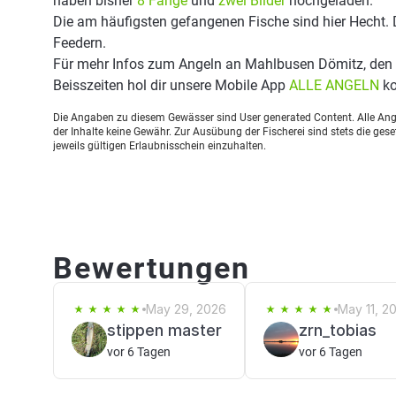
haben bisher
8 Fänge
und
zwei Bilder
hochgeladen.
Die am häufigsten gefangenen Fische sind hier Hecht. 
Feedern.
Für mehr Infos zum Angeln an Mahlbusen Dömitz, den
Beisszeiten hol dir unsere Mobile App
ALLE ANGELN
ko
Die Angaben zu diesem Gewässer sind User generated Content. Alle Ange
der Inhalte keine Gewähr. Zur Ausübung der Fischerei sind stets die ge
jeweils gültigen Erlaubnisschein einzuhalten.
Bewertungen
May 29, 2026
May 11, 2
stippen master
zrn_tobias
vor 6 Tagen
vor 6 Tagen