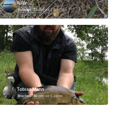
RJW
Rotauge
25 cm
vor 2 Wochen
Tobias Mann
Brachse
50 cm
vor 6 Jahre