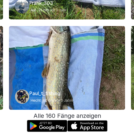
Frank_303
Aal
76 cm
vor 1 Jahr
Paul_t_fishing
Hecht
60 cm
vor 3 Jahre
Alle 160 Fänge anzeigen