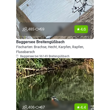
4.6
485
59
Baggersee Breitengüßbach
Fischarten: Brachse, Hecht, Karpfen, Rapfen,
Flussbarsch
Baggersee bei 96149 Breitengüßbach
4.4
406
67