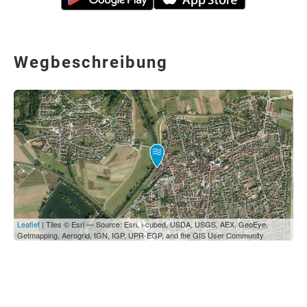
Wegbeschreibung
Leaflet
| Tiles © Esri — Source: Esri, i-cubed, USDA, USGS, AEX, GeoEye,
Getmapping, Aerogrid, IGN, IGP, UPR-EGP, and the GIS User Community