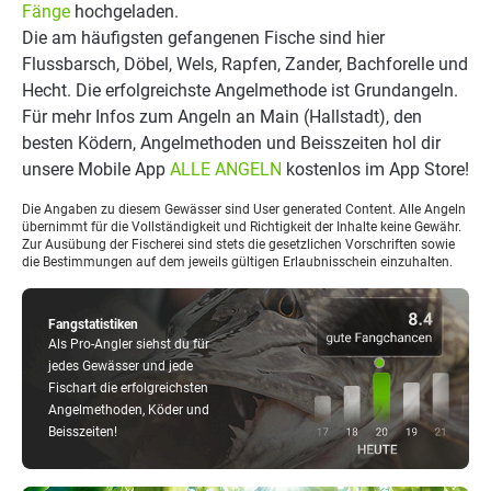
Fänge
hochgeladen.
Die am häufigsten gefangenen Fische sind hier
Flussbarsch, Döbel, Wels, Rapfen, Zander, Bachforelle und
Hecht. Die erfolgreichste Angelmethode ist Grundangeln.
Für mehr Infos zum Angeln an Main (Hallstadt), den
besten Ködern, Angelmethoden und Beisszeiten hol dir
unsere Mobile App
ALLE ANGELN
kostenlos im App Store!
Die Angaben zu diesem Gewässer sind User generated Content. Alle Angeln
übernimmt für die Vollständigkeit und Richtigkeit der Inhalte keine Gewähr.
Zur Ausübung der Fischerei sind stets die gesetzlichen Vorschriften sowie
die Bestimmungen auf dem jeweils gültigen Erlaubnisschein einzuhalten.
Fangstatistiken
Als Pro-Angler siehst du für
jedes Gewässer und jede
Fischart die erfolgreichsten
Angelmethoden, Köder und
Beisszeiten!