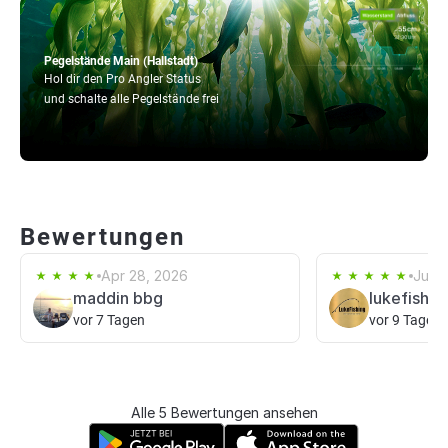
Pegelstände Main (Hallstadt)
Hol dir den Pro Angler Status
und schalte alle Pegelstände frei
Bewertungen
Apr 28, 2026
Jun 2
maddin bbg
lukefishin
vor 7 Tagen
vor 9 Tagen
Alle 5 Bewertungen ansehen