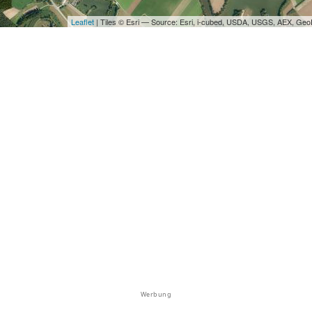
Leaflet
| Tiles © Esri — Source: Esri, i-cubed, USDA, USGS, AEX, Ge
Werbung