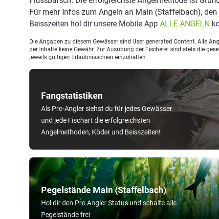
Flussbarsch. Die erfolgreichste Angelmethode ist Grun
Für mehr Infos zum Angeln an Main (Staffelbach), de
Beisszeiten hol dir unsere Mobile App
ALLE ANGELN
ko
Die Angaben zu diesem Gewässer sind User generated Content. Alle Ange
der Inhalte keine Gewähr. Zur Ausübung der Fischerei sind stets die ge
jeweils gültigen Erlaubnisschein einzuhalten.
Fangstatistiken
Als Pro-Angler siehst du für jedes Gewässer
und jede Fischart die erfolgreichsten
Angelmethoden, Köder und Beisszeiten!
Pegelstände Main (Staffelbach)
Hol dir den Pro Angler Status und schalte alle
Pegelstände frei