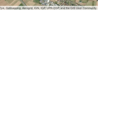
oEye, Getmapping, Aerogrid, IGN, IGP, UPR-EGP, and the GIS User Community