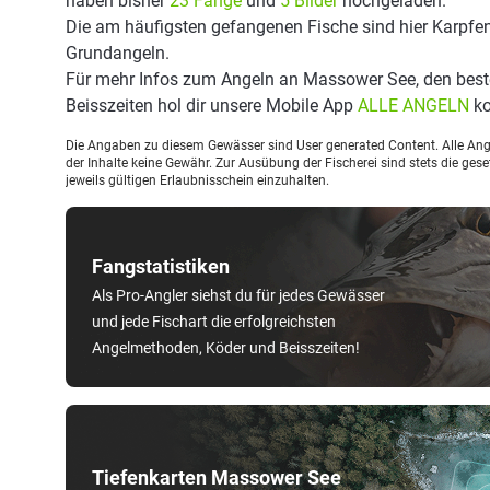
haben bisher
23 Fänge
und
5 Bilder
hochgeladen.
Die am häufigsten gefangenen Fische sind hier Karpfen
Grundangeln.
Für mehr Infos zum Angeln an Massower See, den bes
Beisszeiten hol dir unsere Mobile App
ALLE ANGELN
ko
Die Angaben zu diesem Gewässer sind User generated Content. Alle Ange
der Inhalte keine Gewähr. Zur Ausübung der Fischerei sind stets die ge
jeweils gültigen Erlaubnisschein einzuhalten.
Fangstatistiken
Als Pro-Angler siehst du für jedes Gewässer
und jede Fischart die erfolgreichsten
Angelmethoden, Köder und Beisszeiten!
Tiefenkarten Massower See