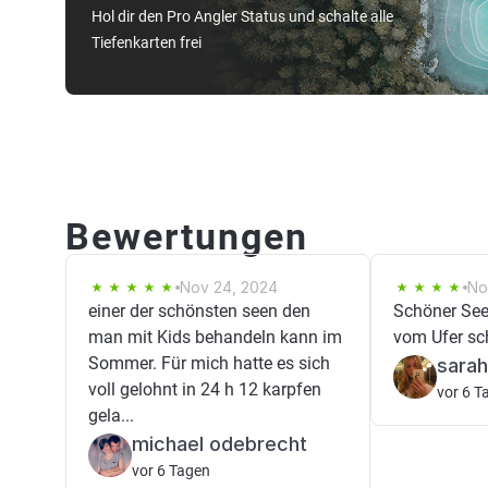
Hol dir den Pro Angler Status und schalte alle
Tiefenkarten frei
Bewertungen
Nov 24, 2024
No
einer der schönsten seen den
Schöner See
man mit Kids behandeln kann im
vom Ufer sc
Sommer. Für mich hatte es sich
sara
voll gelohnt in 24 h 12 karpfen
vor 6 T
gela...
michael odebrecht
vor 6 Tagen