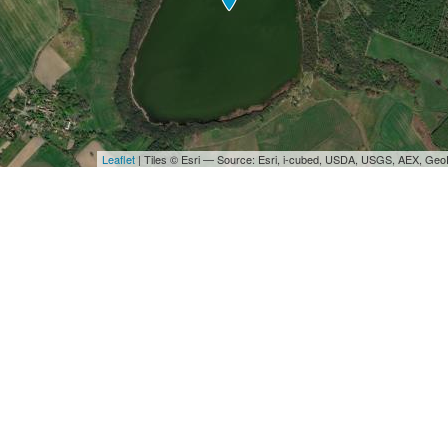
Leaflet
| Tiles © Esri — Source: Esri, i-cubed, USDA, USGS, AEX, Ge