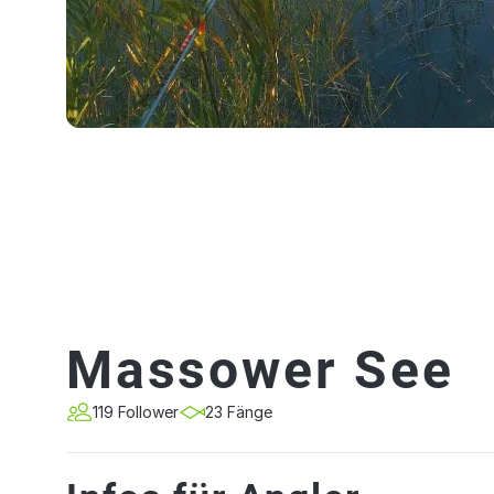
Massower See
119 Follower
23 Fänge