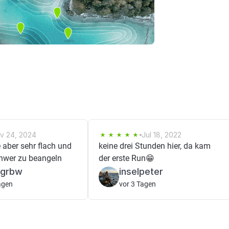
v 24, 2024
Jul 18, 2022
 aber sehr flach und
keine drei Stunden hier, da kam
hwer zu beangeln
der erste Run😁
hgrbw
inselpeter
agen
vor 3 Tagen