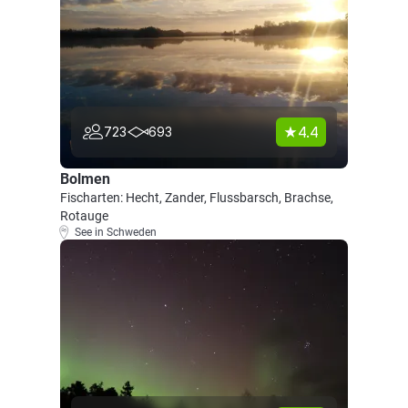
4.4
723
693
Bolmen
Fischarten: Hecht, Zander, Flussbarsch, Brachse,
Rotauge
See in Schweden