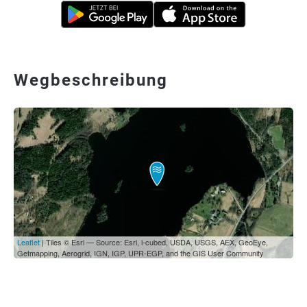
Wegbeschreibung
Leaflet
| Tiles © Esri — Source: Esri, i-cubed, USDA, USGS, AEX, GeoEye,
Getmapping, Aerogrid, IGN, IGP, UPR-EGP, and the GIS User Community