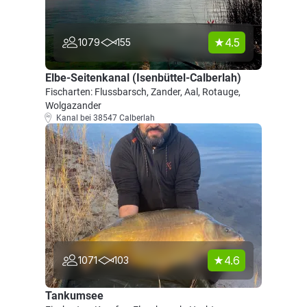
4.5
1079
155
Elbe-Seitenkanal (Isenbüttel-Calberlah)
Fischarten: Flussbarsch, Zander, Aal, Rotauge,
Wolgazander
Kanal bei 38547 Calberlah
4.6
1071
103
Tankumsee