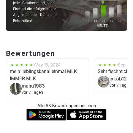
jedes Gewässer und jede
Fischart die erfolgreichsten
Angelmethoden, Köder und
Beisszeiten!
Bewertungen
May 15, 2024
Sep 2, 
mein lieblingskanal einmal MLK
Sehr fischreich v
IMMER MLK
jxkob123
manu1983
vor 7 Tagen
vor 7 Tagen
Alle 68 Bewertungen ansehen