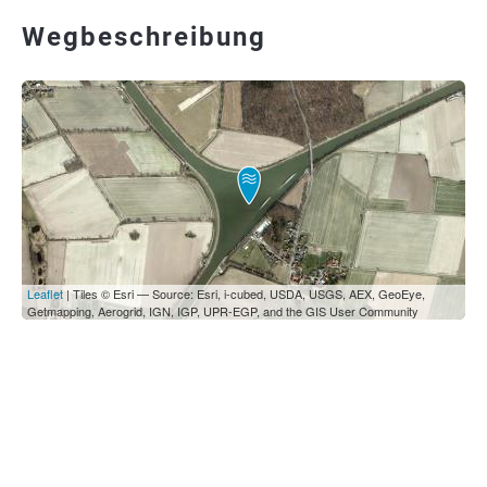
Wegbeschreibung
Leaflet
| Tiles © Esri — Source: Esri, i-cubed, USDA, USGS, AEX, GeoEye,
Getmapping, Aerogrid, IGN, IGP, UPR-EGP, and the GIS User Community