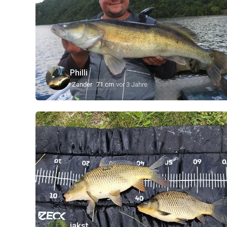
Philli
Zander
71 cm
vor 3 Jahre
jakst