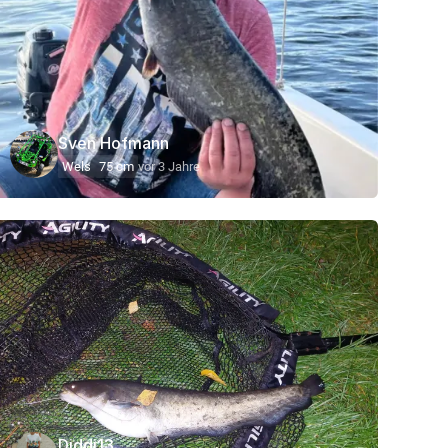
Sven Hofmann
Wels
75 cm
vor 3 Jahre
Diddi13