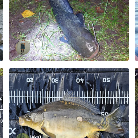
Diddi13
Wels
50 cm
vor 3 Jahre
jakst