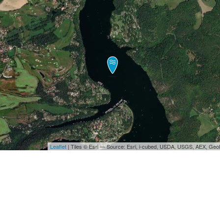
Leaflet
| Tiles © Esri — Source: Esri, i-cubed, USDA, USGS, AEX, Ge