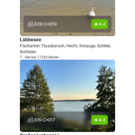
4.4
828
259
Lübbesee
Fischarten: Flussbarsch, Hecht, Rotauge, Schleie,
Rotfeder
See bei 17268 Beutel
4.4
816
317