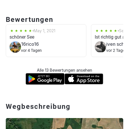
Bewertungen
May 1, 2021
Sep 1
schöner See
Ist richtig gut 
16rico16
iven schle
vor 4 Tagen
vor 2 Tagen
Alle 13 Bewertungen ansehen
Wegbeschreibung