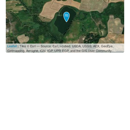
Leaflet
| Tiles © Esri — Source: Esri, i-cubed, USDA, USGS, AEX, GeoEye,
Getmapping, Aerogrid, IGN, IGP, UPR-EGP, and the GIS User Community