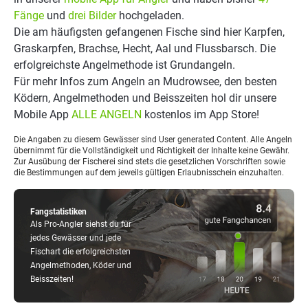
Fänge
und
drei Bilder
hochgeladen.
Die am häufigsten gefangenen Fische sind hier Karpfen,
Graskarpfen, Brachse, Hecht, Aal und Flussbarsch. Die
erfolgreichste Angelmethode ist Grundangeln.
Für mehr Infos zum Angeln an Mudrowsee, den besten
Ködern, Angelmethoden und Beisszeiten hol dir unsere
Mobile App
ALLE ANGELN
kostenlos im App Store!
Die Angaben zu diesem Gewässer sind User generated Content. Alle Angeln
übernimmt für die Vollständigkeit und Richtigkeit der Inhalte keine Gewähr.
Zur Ausübung der Fischerei sind stets die gesetzlichen Vorschriften sowie
die Bestimmungen auf dem jeweils gültigen Erlaubnisschein einzuhalten.
Fangstatistiken
Als Pro-Angler siehst du für
jedes Gewässer und jede
Fischart die erfolgreichsten
Angelmethoden, Köder und
Beisszeiten!