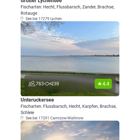
Großer Lychensee
Fischarten: Hecht, Flussbarsch, Zander, Brachse,
Rotauge
See bei 17279 Lychen
4.4
783
239
Unteruckersee
Fischarten: Flussbarsch, Hecht, Karpfen, Brachse,
Schleie
See bei 17291 Carmzow-Wallmow