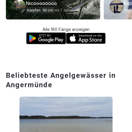
Nicoooooooo
Emi
Karpfen
90 cm
vor 7 Jahre
Hec
Alle 160 Fänge anzeigen
Beliebteste Angelgewässer in
Angermünde