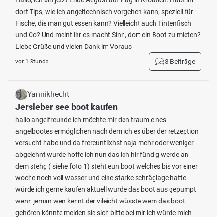
Hallo, ich bin jetzt Ende August auf Pag in Kroatien. Habt ihr
dort Tips, wie ich angeltechnisch vorgehen kann, speziell für
Fische, die man gut essen kann? Vielleicht auch Tintenfisch
und Co? Und meint ihr es macht Sinn, dort ein Boot zu mieten?
Liebe Grüße und vielen Dank im Voraus
3 Beiträge
vor 1 Stunde
Yannikhecht
Jersleber see boot kaufen
hallo angelfreunde ich möchte mir den traum eines
angelbootes ermöglichen nach dem ich es über der retzeption
versucht habe und da frereuntlixhst naja mehr oder weniger
abgelehnt wurde hoffe ich nun das ich hir fündig werde an
dem stehg ( siehe foto 1) steht eun boot welches bis vor einer
woche noch voll wasser und eine starke schräglage hatte
würde ich gerne kaufen aktuell wurde das boot aus gepumpt
wenn jeman wen kennt der vileicht wüsste wem das boot
gehören könnte melden sie sich bitte bei mir ich würde mich