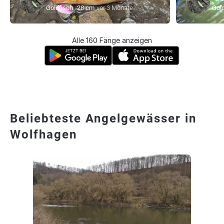
Goldfisch
28 cm
vor 3 Monate
Gold
Alle 160 Fänge anzeigen
Beliebteste Angelgewässer in
Wolfhagen