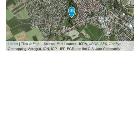
Leaflet
| Tiles © Esri — Source: Esri, i-cubed, USDA, USGS, AEX, GeoEye,
Getmapping, Aerogrid, IGN, IGP, UPR-EGP, and the GIS User Community