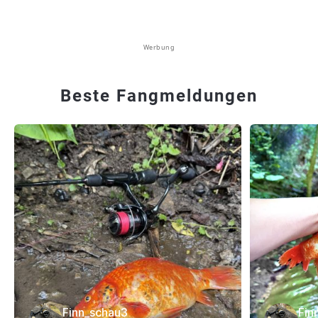
Werbung
Beste Fangmeldungen
Finn_schau3
Fin