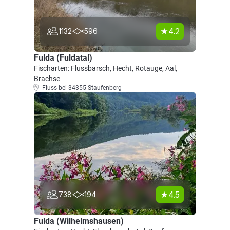
4.2
1132
596
Fulda (Fuldatal)
Fischarten: Flussbarsch, Hecht, Rotauge, Aal,
Brachse
Fluss bei 34355 Staufenberg
4.5
738
194
Fulda (Wilhelmshausen)