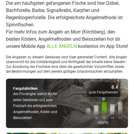
Die am häufigsten gefangenen Fische sind hier Döbel,
Bachforelle, Barbe, Signalkrebs, Karpfen und
Regenbogenforelle. Die erfolgreichste Angelmethode ist
Spinnfischen.
Für mehr Infos zum Angeln an Murr (Kirchberg), den
besten Ködern, Angelmethoden und Beisszeiten hol dir
unsere Mobile App
ALLE ANGELN
kostenlos im App Store!
Die Angaben zu diesem Gewässer sind User generated Content. Alle Angeln
übernimmt für die Vollständigkeit und Richtigkeit der Inhalte keine Gewähr.
Zur Ausübung der Fischerei sind stets die gesetzlichen Vorschriften sowie
die Bestimmungen auf dem jeweils gültigen Erlaubnisschein einzuhalten.
Fangstatistiken
Als Pro-Angler siehst du für
jedes Gewässer und jede
Fischart die erfolgreichsten
Angelmethoden, Köder und
Beisszeiten!