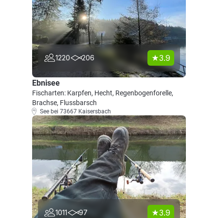
3.9
1220
206
Ebnisee
Fischarten: Karpfen, Hecht, Regenbogenforelle,
Brachse, Flussbarsch
See bei 73667 Kaisersbach
3.9
1011
97