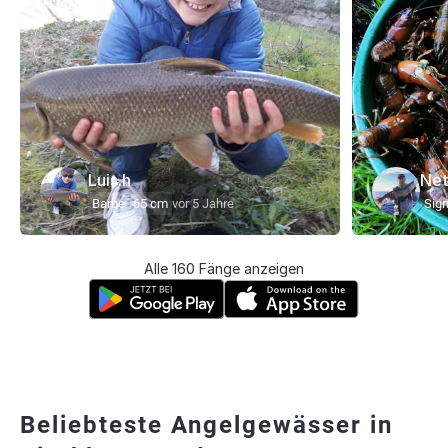
Luis.h
Net
Barbe
65 cm
vor 5 Jahre
Sig
Alle 160 Fänge anzeigen
Beliebteste Angelgewässer in