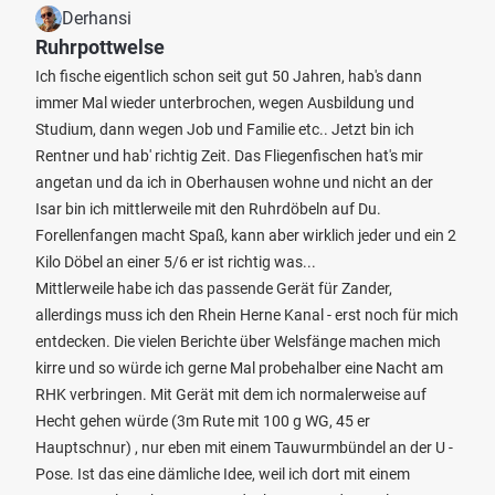
Derhansi
Ruhrpottwelse
Ich fische eigentlich schon seit gut 50 Jahren, hab's dann
immer Mal wieder unterbrochen, wegen Ausbildung und
Studium, dann wegen Job und Familie etc.. Jetzt bin ich
Rentner und hab' richtig Zeit. Das Fliegenfischen hat's mir
angetan und da ich in Oberhausen wohne und nicht an der
Isar bin ich mittlerweile mit den Ruhrdöbeln auf Du.
Forellenfangen macht Spaß, kann aber wirklich jeder und ein 2
Kilo Döbel an einer 5/6 er ist richtig was...
Mittlerweile habe ich das passende Gerät für Zander,
allerdings muss ich den Rhein Herne Kanal - erst noch für mich
entdecken. Die vielen Berichte über Welsfänge machen mich
kirre und so würde ich gerne Mal probehalber eine Nacht am
RHK verbringen. Mit Gerät mit dem ich normalerweise auf
Hecht gehen würde (3m Rute mit 100 g WG, 45 er
Hauptschnur) , nur eben mit einem Tauwurmbündel an der U -
Pose. Ist das eine dämliche Idee, weil ich dort mit einem