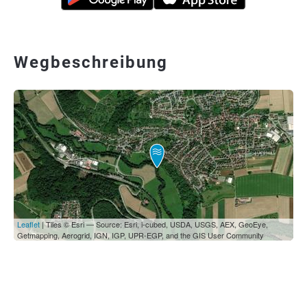
Wegbeschreibung
Leaflet
| Tiles © Esri — Source: Esri, i-cubed, USDA, USGS, AEX, GeoEye,
Getmapping, Aerogrid, IGN, IGP, UPR-EGP, and the GIS User Community