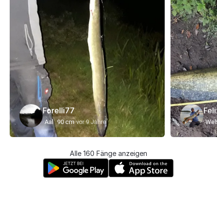
Forelli77
Fel
Aal
90 cm
vor 9 Jahre
Wel
Alle 160 Fänge anzeigen