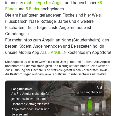
in unserer
mobile App für Angler
und haben bisher
38
Fänge
und
5 Bilder
hochgeladen.
Die am häufigsten gefangenen Fische sind hier Wels,
Flussbarsch, Nase, Rotauge, Barbe und 4 weitere
Fischarten. Die erfolgreichste Angelmethode ist
Grundangeln.
Für mehr Infos zum Angeln an Nahe (Staudernheim), den
besten Ködern, Angelmethoden und Beisszeiten hol dir
unsere Mobile App
ALLE ANGELN
kostenlos im App Store!
Die Angaben zu diesem Gewässer sind User generated Content. Alle Angeln
übernimmt für die Vollständigkeit und Richtigkeit der Inhalte keine Gewähr.
Zur Ausübung der Fischerei sind stets die gesetzlichen Vorschriften sowie
die Bestimmungen auf dem jeweils gültigen Erlaubnisschein einzuhalten.
Fangstatistiken
Als Pro-Angler siehst du für
jedes Gewässer und jede
Fischart die erfolgreichsten
Angelmethoden, Köder und
Beisszeiten!