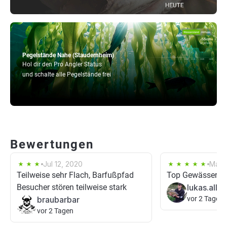
Pegelstände Nahe (Staudernheim)
Hol dir den Pro Angler Status
und schalte alle Pegelstände frei
Bewertungen
Jul 12, 2020
May 
Teilweise sehr Flach, Barfußpfad
Top Gewässer
Besucher stören teilweise stark
lukas.allr
braubarbar
vor 2 Tagen
vor 2 Tagen