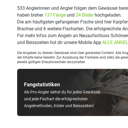
533 Anglerinnen und Angler folgen dem Gewässer berei
haben bisher
137 Fänge
und
24 Bilder
hochgeladen.
Die am häufigsten gefangenen Fische sind hier Karpfen
Brachse und 6 weitere Fischarten. Die erfolgreichste 
Für mehr Infos zum Angeln an Neuaufschluss Schönew
und Beisszeiten hol dir unsere Mobile App
ALLE ANGE
Die Angaben zu diesem Gewässer sind User generated Content. Alle Ange
der Inhalte keine Gewähr. Zur Ausübung der Fischerei sind stets die ge
jeweils gültigen Erlaubnisschein einzuhalten.
Fangstatistiken
Als Pro-Angler siehst du für jedes Gewässer
und jede Fischart die erfolgreichsten
Angelmethoden, Köder und Beisszeiten!