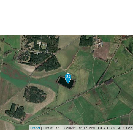
Leaflet
| Tiles © Esri — Source: Esri, i-cubed, USDA, USGS, AEX, Ge