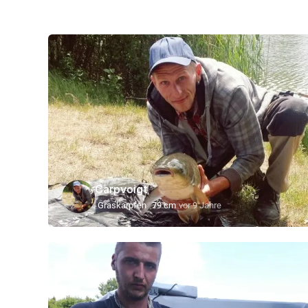
Carpvoigt
Graskarpfen
79 cm
vor 9 Jahre