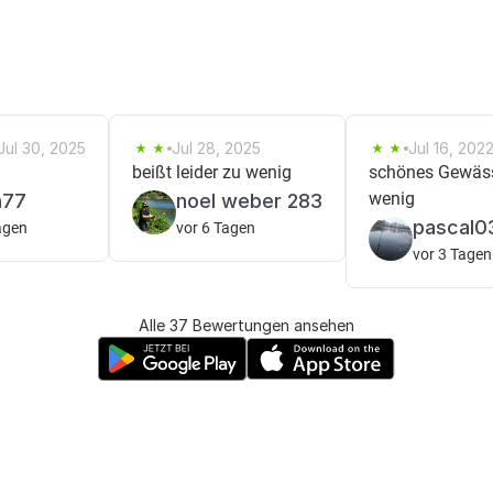
Jul 30, 2025
Jul 28, 2025
Jul 16, 202
beißt leider zu wenig
schönes Gewäss
wenig
n77
noel weber 283
pascal0
agen
vor 6 Tagen
vor 3 Tagen
Alle 37 Bewertungen ansehen