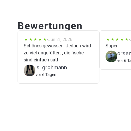
Bewertungen
Jun 21, 2026
Schönes gewässer . Jedoch wird
Super
zu viel angefüttert , die fische
orse
sind einfach satt .
vor 6 T
isi grohmann
vor 6 Tagen