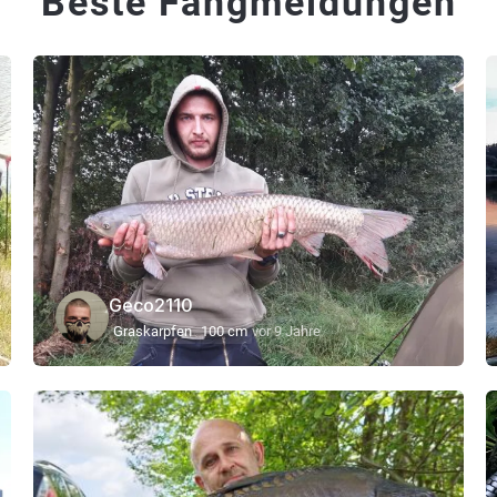
Beste Fangmeldungen
Geco2110
Graskarpfen
100 cm
vor 9 Jahre