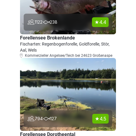
4.4
1122
238
Forellensee Brokenlande
Fischarten: Regenbogenforelle, Goldforelle, Stör,
Aal, Wels
Kommerzieller Angelsee/Teich bei 24623 Großenaspe
4.5
794
127
Forellensee Dorotheental