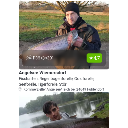
4.7
1136
391
Angelsee Wiemersdorf
Fischarten: Regenbogenforelle, Goldforelle,
Seeforelle, Tigerforelle, Stör
Kommerzieller Angelsee/Teich bei 24649 Fuhlendorf