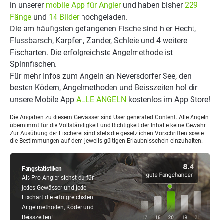
in unserer
mobile App für Angler
und haben bisher
229
Fänge
und
14 Bilder
hochgeladen.
Die am häufigsten gefangenen Fische sind hier Hecht,
Flussbarsch, Karpfen, Zander, Schleie und 4 weitere
Fischarten. Die erfolgreichste Angelmethode ist
Spinnfischen.
Für mehr Infos zum Angeln an Neversdorfer See, den
besten Ködern, Angelmethoden und Beisszeiten hol dir
unsere Mobile App
ALLE ANGELN
kostenlos im App Store!
Die Angaben zu diesem Gewässer sind User generated Content. Alle Angeln
übernimmt für die Vollständigkeit und Richtigkeit der Inhalte keine Gewähr.
Zur Ausübung der Fischerei sind stets die gesetzlichen Vorschriften sowie
die Bestimmungen auf dem jeweils gültigen Erlaubnisschein einzuhalten.
Fangstatistiken
Als Pro-Angler siehst du für
jedes Gewässer und jede
Fischart die erfolgreichsten
Angelmethoden, Köder und
Beisszeiten!