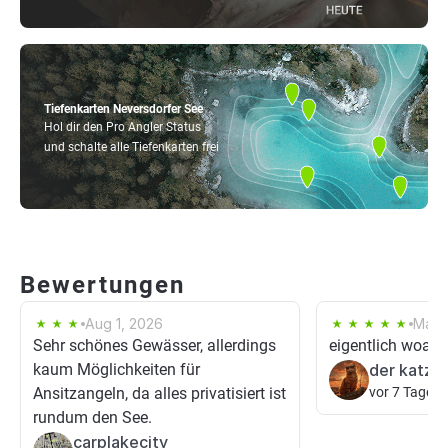
Tiefenkarten Neversdorfer See
Hol dir den Pro Angler Status
und schalte alle Tiefenkarten frei
Bewertungen
Aug 1, 2026
May 
Sehr schönes Gewässer, allerdings
eigentlich woand
kaum Möglichkeiten für
der katz
Ansitzangeln, da alles privatisiert ist
vor 7 Tagen
rundum den See.
carplakecity