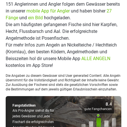
151 Anglerinnen und Angler folgen dem Gewässer bereits
in unserer
mobile App für Angler
und haben bisher
27
Fänge
und
ein Bild
hochgeladen.
Die am häufigsten gefangenen Fische sind hier Karpfen,
Hecht, Flussbarsch und Aal. Die erfolgreichste
Angelmethode ist Posenfischen.
Für mehr Infos zum Angeln an Nickelteiche / Hechtteich
(Kromlau), den besten Ködern, Angelmethoden und
Beisszeiten hol dir unsere Mobile App
ALLE ANGELN
kostenlos im App Store!
Die Angaben zu diesem Gewässer sind User generated Content. Alle Angeln
übernimmt für die Vollständigkeit und Richtigkeit der Inhalte keine Gewähr.
Zur Ausübung der Fischerei sind stets die gesetzlichen Vorschriften sowie
die Bestimmungen auf dem jeweils gültigen Erlaubnisschein einzuhalten.
Fangstatistiken
Als Pro-Angler siehst du für
jedes Gewässer und jede
Fischart die erfolgreichsten