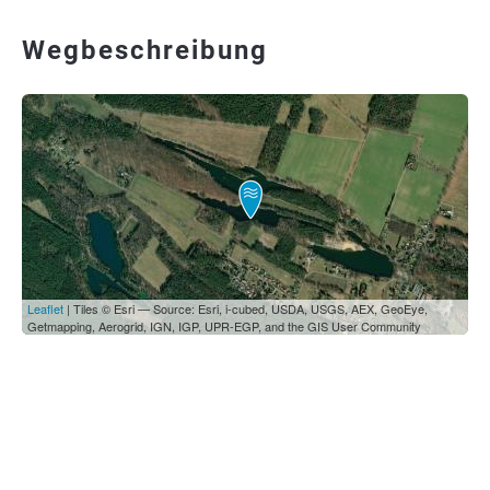
Wegbeschreibung
Leaflet
| Tiles © Esri — Source: Esri, i-cubed, USDA, USGS, AEX, GeoEye,
Getmapping, Aerogrid, IGN, IGP, UPR-EGP, and the GIS User Community