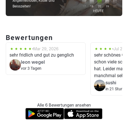
Angelmethoden, Köder und
Beisszeiten!
Bewertungen
Mar 29, 2026
Jul 25,
sehr fridlich und gut zu genglich
sehr schönes Ge
leon wegel
schon viele sch
vor 3 Tagen
hat. Leider mac
manchmal sehr z
sushi
in 21 Stunde
Alle 6 Bewertungen ansehen