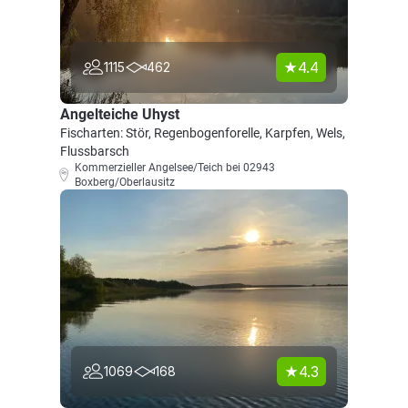
4.4
1115
462
Angelteiche Uhyst
Fischarten: Stör, Regenbogenforelle, Karpfen, Wels,
Flussbarsch
Kommerzieller Angelsee/Teich bei 02943
Boxberg/Oberlausitz
4.3
1069
168