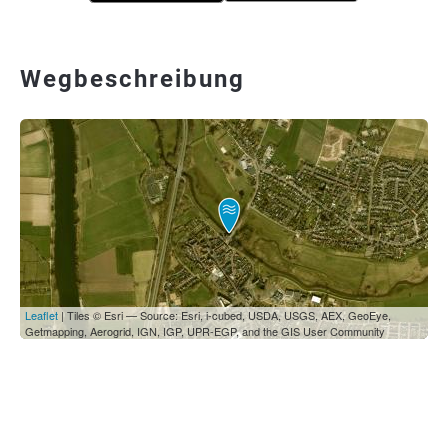
Wegbeschreibung
Leaflet
| Tiles © Esri — Source: Esri, i-cubed, USDA, USGS, AEX, GeoEye,
Getmapping, Aerogrid, IGN, IGP, UPR-EGP, and the GIS User Community