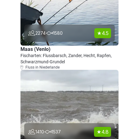
4.5
2274
1580
Maas (Venlo)
Fischarten: Flussbarsch, Zander, Hecht, Rapfen,
Schwarzmund-Grundel
Fluss in Niederlande
4.8
1410
1537