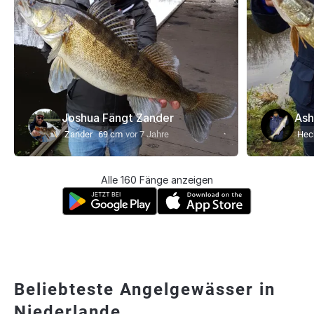
Joshua Fängt Zander
As
Zander
69 cm
vor 7 Jahre
Hec
Alle 160 Fänge anzeigen
Beliebteste Angelgewässer in
Niederlande