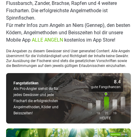
Flussbarsch, Zander, Brachse, Rapfen und 4 weitere
Fischarten. Die erfolgreichste Angelmethode ist
Spinnfischen.
Für mehr Infos zum Angeln an Niers (Gennep), den besten
Ködern, Angelmethoden und Beisszeiten hol dir unsere
Mobile App
ALLE ANGELN
kostenlos im App Store!
Die Angaben zu diesem Gewässer sind User generated Content. Alle Angeln
übernimmt für die Vollständigkeit und Richtigkeit der Inhalte keine Gewähr.
Zur Ausübung der Fischerei sind stets die gesetzlichen Vorschriften sowie
die Bestimmungen auf dem jeweils gültigen Erlaubnisschein einzuhalten.
Fangstatistiken
Als Pro-Angler siehst du für
jedes Gewässer und jede
Fischart die erfolgreichsten
Angelmethoden, Köder und
Beisszeiten!