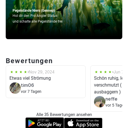
Pegelstände Niers (Gennep)
Hol dir den Pro Angler Status
und schalte alle Pegelstände frei
Bewertungen
Nov 29, 2024
Jun 7, 
Etwas viel Strömung
Schön ruhig, leide
tim06
verschmutzt ( ve
vor 7 Tagen
ausbaggern ) un
neffe
vor 5 Tagen
Alle 35 Bewertungen ansehen