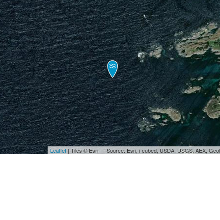
Leaflet
| Tiles © Esri — Source: Esri, i-cubed, USDA, USGS, AEX, Ge