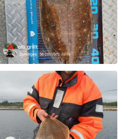
olli_grillt
Sonstiges
56 cm
vor 2 Jahre