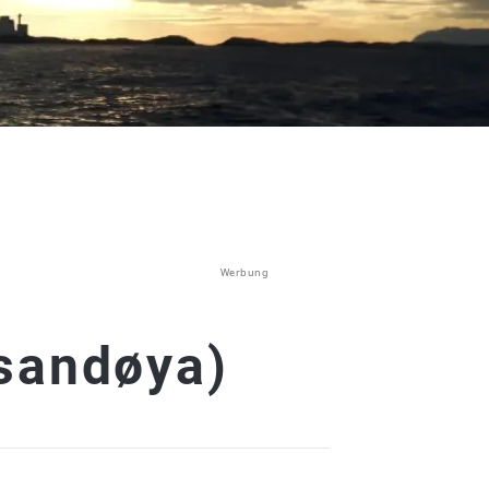
Werbung
sandøya)