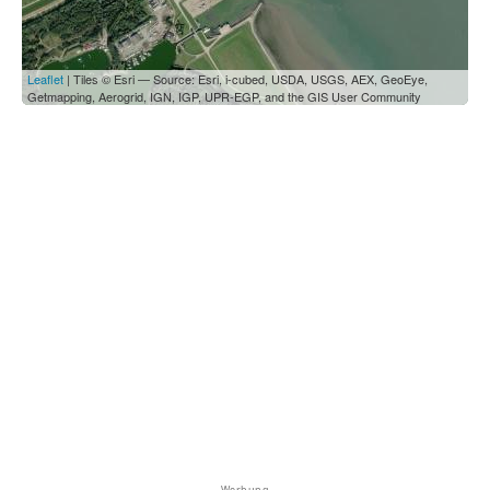
Leaflet
| Tiles © Esri — Source: Esri, i-cubed, USDA, USGS, AEX, GeoEye,
Getmapping, Aerogrid, IGN, IGP, UPR-EGP, and the GIS User Community
Werbung