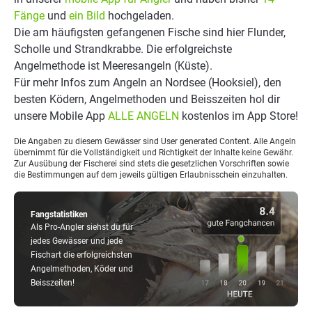
Fänge
und
ein Bild
hochgeladen.
Die am häufigsten gefangenen Fische sind hier Flunder,
Scholle und Strandkrabbe. Die erfolgreichste
Angelmethode ist Meeresangeln (Küste).
Für mehr Infos zum Angeln an Nordsee (Hooksiel), den
besten Ködern, Angelmethoden und Beisszeiten hol dir
unsere Mobile App
ALLE ANGELN
kostenlos im App Store!
Die Angaben zu diesem Gewässer sind User generated Content. Alle Angeln
übernimmt für die Vollständigkeit und Richtigkeit der Inhalte keine Gewähr.
Zur Ausübung der Fischerei sind stets die gesetzlichen Vorschriften sowie
die Bestimmungen auf dem jeweils gültigen Erlaubnisschein einzuhalten.
Fangstatistiken
Als Pro-Angler siehst du für
jedes Gewässer und jede
Fischart die erfolgreichsten
Angelmethoden, Köder und
Beisszeiten!