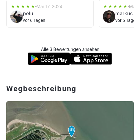
Mar 17, 2024
Mar 
pelu
markus ge
vor 6 Tagen
vor 5 Tagen
Alle 3 Bewertungen ansehen
Wegbeschreibung