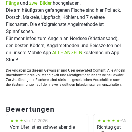
Fänge
und
zwei Bilder
hochgeladen.
Die am häufigsten gefangenen Fische sind hier Pollack,
Dorsch, Makrele, Lippfisch, Köhler und 7 weitere
Fischarten. Die erfolgreichste Angelmethode ist
Spinnfischen.
Für mehr Infos zum Angeln an Nordsee (Kristiansand),
den besten Ködern, Angelmethoden und Beisszeiten hol
dir unsere Mobile App
ALLE ANGELN
kostenlos im App
Store!
Die Angaben zu diesem Gewässer sind User generated Content. Alle Angeln
übernimmt für die Vollständigkeit und Richtigkeit der Inhalte keine Gewähr.
Zur Ausübung der Fischerei sind stets die gesetzlichen Vorschriften sowie
die Bestimmungen auf dem jeweils gültigen Erlaubnisschein einzuhalten.
Bewertungen
Jul 17, 2026
May 
Vom Ufer ist es schwer aber die
Richtug gut