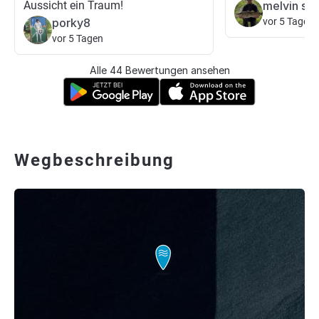
Aussicht ein Traum!
melvin sch
porky8
vor 5 Tagen
vor 5 Tagen
Alle 44 Bewertungen ansehen
Wegbeschreibung