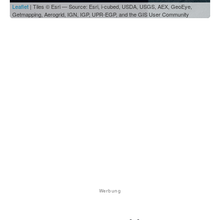
Leaflet
| Tiles © Esri — Source: Esri, i-cubed, USDA, USGS, AEX, GeoEye,
Getmapping, Aerogrid, IGN, IGP, UPR-EGP, and the GIS User Community
Werbung