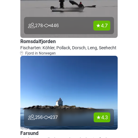
4.7
278
446
Romsdalfjorden
Fischarten: Köhler, Pollack, Dorsch, Leng, Seehecht
Fjord in Norwegen
4.3
256
237
Farsund