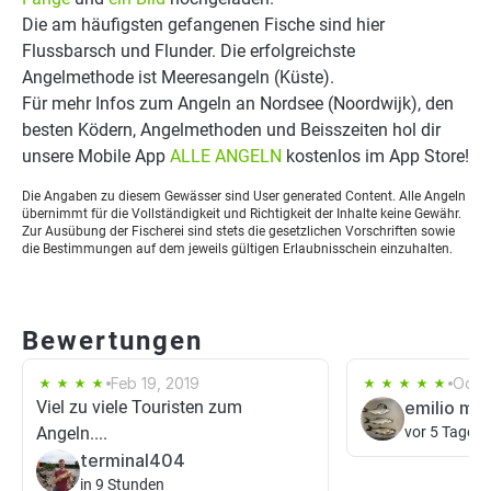
Die am häufigsten gefangenen Fische sind hier
Flussbarsch und Flunder. Die erfolgreichste
Angelmethode ist Meeresangeln (Küste).
Für mehr Infos zum Angeln an Nordsee (Noordwijk), den
besten Ködern, Angelmethoden und Beisszeiten hol dir
unsere Mobile App
ALLE ANGELN
kostenlos im App Store!
Die Angaben zu diesem Gewässer sind User generated Content. Alle Angeln
übernimmt für die Vollständigkeit und Richtigkeit der Inhalte keine Gewähr.
Zur Ausübung der Fischerei sind stets die gesetzlichen Vorschriften sowie
die Bestimmungen auf dem jeweils gültigen Erlaubnisschein einzuhalten.
Bewertungen
Feb 19, 2019
Oct 
Viel zu viele Touristen zum
emilio me
Angeln....
vor 5 Tagen
terminal404
in 9 Stunden