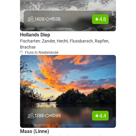
4.8
1409
1538
Hollands Diep
Fischarten: Zander, Hecht, Flussbarsch, Rapfen,
Brachse
Fluss in Niederlande
4.4
1398
1096
Maas (Linne)